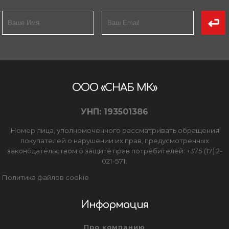
Товары для дома
Сантехника
Автомобильные товары, инструменты
Резинотехнические, асбестовые изделия, каболка
ООО «СНАБ МК»
УНП: 193501386
Номер лица, уполномоченного рассматривать обращения
покупателей о нарушении их прав, предусмотренных
законодательством о защите прав потребителей: +375 (17) 2-
021-571.
Политика файлов cookie
Информация
Про компанию