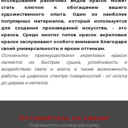
Исследование различных видов красок может
Сварочное оборудование и материалы
стать ключом к обогащению вашего
художественного опыта. Один из наиболее
Средства индивидуальной защиты и спецодежда
популярных материалов, который используется
для создания произведений искусства, - это
Хранение инструмента (ящики, сумки, пояса, тележки)
краска. Среди многих типов красок акриловые
Хозтовары
краски заслуживают особого внимания благодаря
своей универсальности и ярким оттенкам.
Нагреватели и осушители воздуха
Основными преимуществами акриловых красок
являются их быстрая сушка, устойчивость к
Очистители (мойки) высокого давления
воздействию света и влаги, а также возможность
работы на широком спектре поверхностей - от холста
Масла и смазки
до дерева и металла.
Крепеж и фурнитура
Ручной инструмент
Строительные и отделочные материалы
Оставайтесь на связи!
Садовый инструмент, вазоны, горшки и кашпо, теплицы, парники
Подпишитесь на нашу рассылку