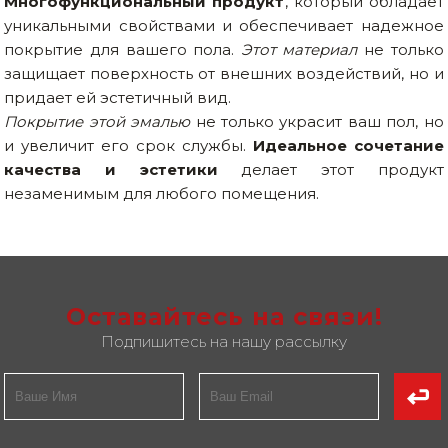
Многофункциональный продукт
, который обладает
Сварочное оборудование и материалы
уникальными свойствами и обеспечивает надежное
покрытие для вашего пола.
Этот материал
не только
Средства индивидуальной защиты и спецодежда
защищает поверхность от внешних воздействий, но и
придает ей эстетичный вид.
Хранение инструмента (ящики, сумки, пояса, тележки)
Покрытие этой эмалью
не только украсит ваш пол, но
Хозтовары
и увеличит его срок службы.
Идеальное сочетание
качества и эстетики
делает этот продукт
Нагреватели и осушители воздуха
незаменимым для любого помещения.
Очистители (мойки) высокого давления
Масла и смазки
Крепеж и фурнитура
Оставайтесь на связи!
Подпишитесь на нашу рассылку
Ручной инструмент
Строительные и отделочные материалы
Садовый инструмент, вазоны, горшки и кашпо, теплицы, парники