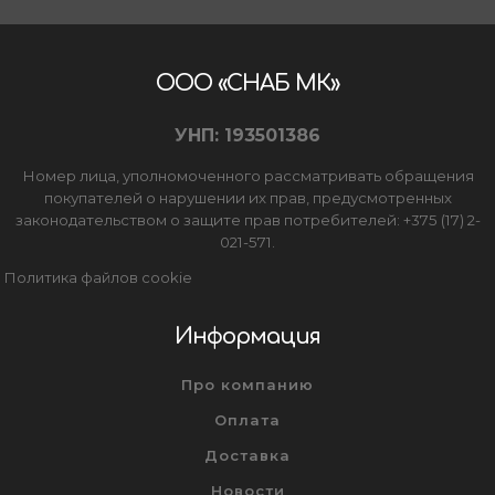
Товары для дома
Сантехника
ООО «СНАБ МК»
Автомобильные товары, инструменты
УНП: 193501386
Резинотехнические, асбестовые изделия, каболка
Номер лица, уполномоченного рассматривать обращения
покупателей о нарушении их прав, предусмотренных
законодательством о защите прав потребителей: +375 (17) 2-
021-571.
Политика файлов cookie
Информация
Про компанию
Оплата
Доставка
Новости