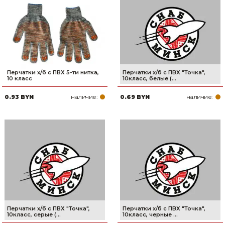
Сварочное оборудование и материалы
Средства индивидуальной защиты и спецодежда
Хранение инструмента (ящики, сумки, пояса, тележки)
Хозтовары
Перчатки х/б с ПВХ 5-ти нитка,
Перчатки х/б с ПВХ "Точка",
10 класс
10класс, белые (...
Нагреватели и осушители воздуха
наличие:
наличие:
0.93 BYN
0.69 BYN
Очистители (мойки) высокого давления
Масла и смазки
Крепеж и фурнитура
Ручной инструмент
Строительные и отделочные материалы
Перчатки х/б с ПВХ "Точка",
Перчатки х/б с ПВХ "Точка",
10класс, серые (...
10класс, черные ...
Садовый инструмент, вазоны, горшки и кашпо, теплицы, парники