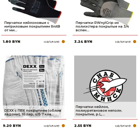
Перчатки нейлоновые с
Перчатки RWnylGrip из
нитриловым покрытием RnitB
полиэстера покрытые на 3/4
от ми...
вспен...
наличие:
наличие:
1.80 BYN
3.24 BYN
Перчатки нейлон,
DEXX с ПВХ покрытием (облив
полиуретановое неполн.
ладони), 10 пар, х/б 7 кла...
покрытие, р.L,...
наличие:
наличие:
9.20 BYN
2.55 BYN