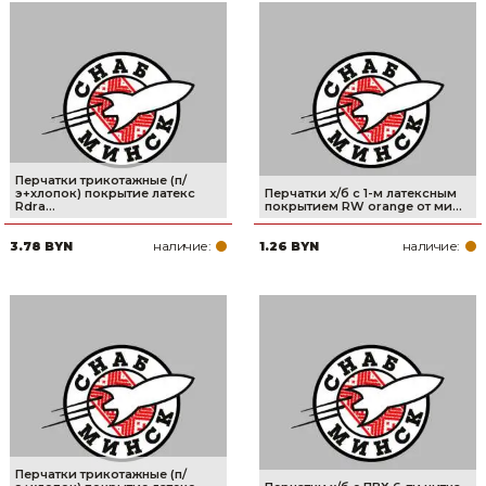
Перчатки трикотажные (п/
э+хлопок) покрытие латекс
Перчатки х/б с 1-м латексным
Rdra...
покрытием RW orange от ми...
наличие:
наличие:
3.78 BYN
1.26 BYN
Перчатки трикотажные (п/