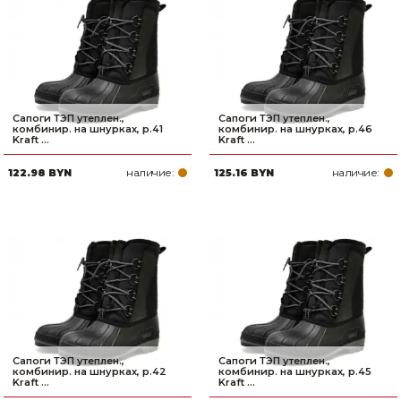
Сварочное оборудование и материалы
Средства индивидуальной защиты и спецодежда
Хранение инструмента (ящики, сумки, пояса, тележки)
Сапоги ТЭП утеплен.,
Сапоги ТЭП утеплен.,
Хозтовары
комбинир. на шнурках, р.41
комбинир. на шнурках, р.46
Kraft ...
Kraft ...
Нагреватели и осушители воздуха
наличие:
наличие:
122.98 BYN
125.16 BYN
Очистители (мойки) высокого давления
Масла и смазки
Крепеж и фурнитура
Ручной инструмент
Строительные и отделочные материалы
Сапоги ТЭП утеплен.,
Сапоги ТЭП утеплен.,
комбинир. на шнурках, р.42
комбинир. на шнурках, р.45
Kraft ...
Kraft ...
Садовый инструмент, вазоны, горшки и кашпо, теплицы, парники