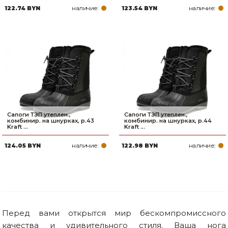
наличие:
наличие:
122.74 BYN
123.54 BYN
Товары для дома
Сантехника
Автомобильные товары, инструменты
Резинотехнические, асбестовые изделия, каболка
Сапоги ТЭП утеплен.,
Сапоги ТЭП утеплен.,
комбинир. на шнурках, р.43
комбинир. на шнурках, р.44
Kraft ...
Kraft ...
наличие:
наличие:
124.05 BYN
122.98 BYN
Перед вами открытся мир бескомпромиссного
качества и удивительного стиля. Ваша нога