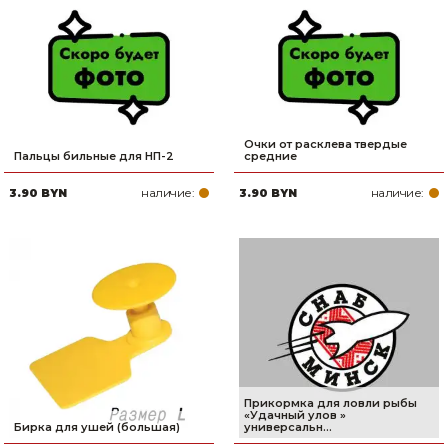
Сварочное оборудование и материалы
Средства индивидуальной защиты и спецодежда
Хранение инструмента (ящики, сумки, пояса, тележки)
Хозтовары
Очки от расклева твердые
Пальцы бильные для НП-2
средние
Нагреватели и осушители воздуха
наличие:
наличие:
3.90 BYN
3.90 BYN
Очистители (мойки) высокого давления
Масла и смазки
Крепеж и фурнитура
Ручной инструмент
Строительные и отделочные материалы
Прикормка для ловли рыбы
«Удачный улов »
Бирка для ушей (большая)
универсальн...
Садовый инструмент, вазоны, горшки и кашпо, теплицы, парники