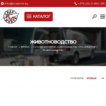
info@snabmk.by
+375 (29) 3-650-259
КАТАЛОГ
Сельское хозяйство, животноводство, птицеводство
Электроинструменты
Оснастка к электроинструменту
ЖИВОТНОВОДСТВО
Главная
Каталог
Сельское хозяйство, животноводство, птицеводство
Измерительный инструмент
Животноводство
Металлическая мебель, сейфы, стеллажи
Пневматическое и гидравлическое оборудование
сначала:
Электротехническая продукция
Строительное оборудование
Садовая техника, оснастка и принадлежности