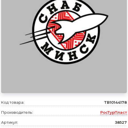
Сварочное оборудование и материалы
Средства индивидуальной защиты и спецодежда
Хранение инструмента (ящики, сумки, пояса, тележки)
Хозтовары
Нагреватели и осушители воздуха
Очистители (мойки) высокого давления
Масла и смазки
Крепеж и фурнитура
Ручной инструмент
Код товара:
TB10144178
Производитель:
РосТурПласт
Строительные и отделочные материалы
Артикул:
38527
Садовый инструмент, вазоны, горшки и кашпо, теплицы, парники