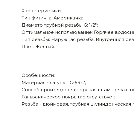
Строительные и отделочные материалы
Характеристики:
Тип фитинга: Американка;
Садовый инструмент, вазоны, горшки и кашпо, теплицы, парники
Диаметр трубной резьбы G: 1/2'';
Товары для дома
Оптимальное использование: Горячее водосн
Тип резьбы: Наружная резьба, Внутренняя рез
Сантехника
Цвет: Желтый.
Автомобильные товары, инструменты
---
Резинотехнические, асбестовые изделия, каболка
Особенности:
Материал - латунь ЛС-59-2;
Способ производства: горячая штамповка с 
Гальваническое покрытие отсутствует;
Резьба - дюймовая, трубная цилиндрическая п