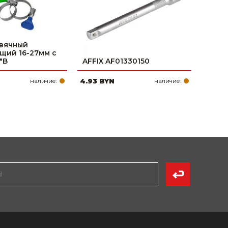
рвячный
щий 16-27мм с
"B
AFFIX AF01330150
наличие:
4.93 BYN
наличие: