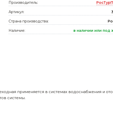
Производитель:
РосТурП
Ниппельные 
стилляторы
Артикул:
свиней
Чашечные к
Страна производства:
Ро
Чашечные п
Наличие:
в наличии или под 
еходная применяется в системах водоснабжения и ото
тов системы.