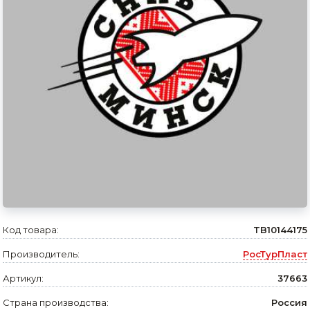
Сварочное оборудование и материалы
Средства индивидуальной защиты и спецодежда
Хранение инструмента (ящики, сумки, пояса, тележки)
Хозтовары
Нагреватели и осушители воздуха
Очистители (мойки) высокого давления
Масла и смазки
Крепеж и фурнитура
Код товара:
TB10144175
Ручной инструмент
Производитель:
РосТурПласт
Строительные и отделочные материалы
Артикул:
37663
Садовый инструмент, вазоны, горшки и кашпо, теплицы, парники
Страна производства:
Россия