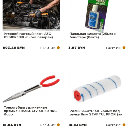
Угловой гаечный ключ AEG
Паяльная кислота (25мл) в
BSS18R38BL-0 (без батареи)
блистере (Векта)
наличие:
наличие:
803.40 BYN
3.87 BYN
Тонкогубцы удлиненные
прямые 285мм, CrV 48-50 HRC
Ролик 'ACRYL' 48-250мм под
&quo
ручку 8мм STARTUL PROFI (ак
наличие:
наличие:
18.84 BYN
10.83 BYN