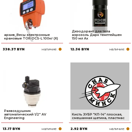
Дезодорант для тела
архив_Весы электронные
аэрозоль Дарк темптейшен
крановые TOR OCS-L 100кг (X)
150 мл Ax
наличие:
наличие:
338.37 BYN
12.36 BYN
Развоздушник
автоматический 1/2" AV
Кисть ЗУБР ″КП-14″ плоская,
Engineering
смешанная щетина, пластмас
наличие:
наличие:
13.17 BYN
2.92 BYN