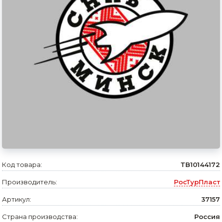
Сварочное оборудование и материалы
Средства индивидуальной защиты и спецодежда
Хранение инструмента (ящики, сумки, пояса, тележки)
Хозтовары
Нагреватели и осушители воздуха
Очистители (мойки) высокого давления
Масла и смазки
Крепеж и фурнитура
Код товара:
TB10144172
Ручной инструмент
Производитель:
РосТурПласт
Строительные и отделочные материалы
Артикул:
37157
Садовый инструмент, вазоны, горшки и кашпо, теплицы, парники
Страна производства:
Россия