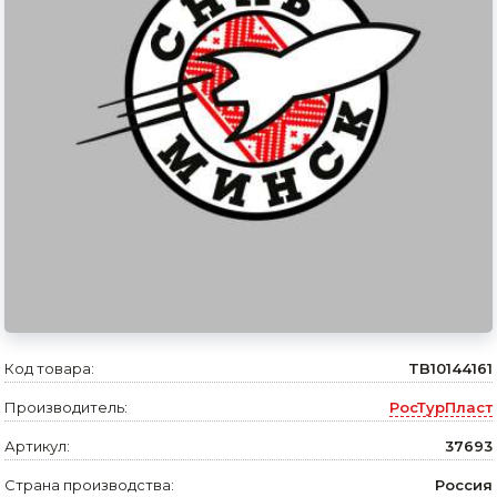
Сварочное оборудование и материалы
Средства индивидуальной защиты и спецодежда
Хранение инструмента (ящики, сумки, пояса, тележки)
Хозтовары
Нагреватели и осушители воздуха
Очистители (мойки) высокого давления
Масла и смазки
Крепеж и фурнитура
Код товара:
TB10144161
Ручной инструмент
Производитель:
РосТурПласт
Строительные и отделочные материалы
Артикул:
37693
Садовый инструмент, вазоны, горшки и кашпо, теплицы, парники
Страна производства:
Россия