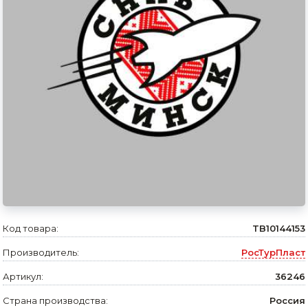
Сварочное оборудование и материалы
Средства индивидуальной защиты и спецодежда
Хранение инструмента (ящики, сумки, пояса, тележки)
Хозтовары
Нагреватели и осушители воздуха
Очистители (мойки) высокого давления
Масла и смазки
Крепеж и фурнитура
Код товара:
TB10144153
Ручной инструмент
Производитель:
РосТурПласт
Строительные и отделочные материалы
Артикул:
36246
Садовый инструмент, вазоны, горшки и кашпо, теплицы, парники
Страна производства:
Россия