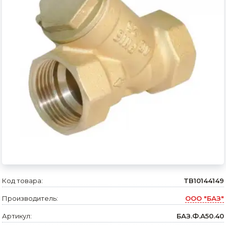
Сварочное оборудование и материалы
Средства индивидуальной защиты и спецодежда
Хранение инструмента (ящики, сумки, пояса, тележки)
Хозтовары
Нагреватели и осушители воздуха
Очистители (мойки) высокого давления
Масла и смазки
Крепеж и фурнитура
Ручной инструмент
Код товара:
TB10144149
Производитель:
ООО "БАЗ"
Строительные и отделочные материалы
Артикул:
БАЗ.Ф.А50.40
Садовый инструмент, вазоны, горшки и кашпо, теплицы, парники