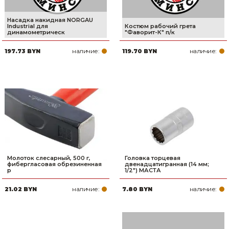
Насадка накидная NORGAU
Industrial для
Костюм рабочий грета
динамометрическ
"Фаворит-К" п/к
наличие:
наличие:
197.73 BYN
119.70 BYN
Молоток слесарный, 500 г,
Головка торцевая
фибергласовая обрезиненная
двенадцатигранная (14 мм;
р
1/2") МАСТА
наличие:
наличие:
21.02 BYN
7.80 BYN