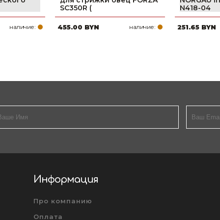
еского
для стрижки овец FORZA
NORGAU Ind
SC350R (
N418-04
наличие:
455.00 BYN
наличие:
251.65 BYN
Информация
Про компанию
Оплата