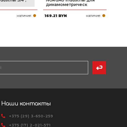
ustrial 3/4",
NORGAU Industrial для
динамометрическ
наличие:
169.21 BYN
наличие:
Наши контакты
+375 (29) 3-650-259
+375 (17) 2-021-571