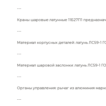
Строительные и отделочные материалы
---
Садовый инструмент, вазоны, горшки и кашпо, теплицы, парники
Краны шаровые латунные 11Б27П1 предназначе
Товары для дома
---
Сантехника
Материал корпусных деталей: латунь ЛС59-1 Г
Автомобильные товары, инструменты
---
Резинотехнические, асбестовые изделия, каболка
Материал шаровой заслонки: латунь ЛС59-1 ГО
---
Органы управления: рычаг из алюминия марк
---