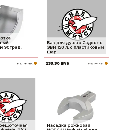
лотка
ьный
Бак для душа » Садко» с
й 90град.
ЭВН 150 л. с пластиковым
шар
наличие:
235.30 BYN
наличие:
трещоточная
Насадка рожковая