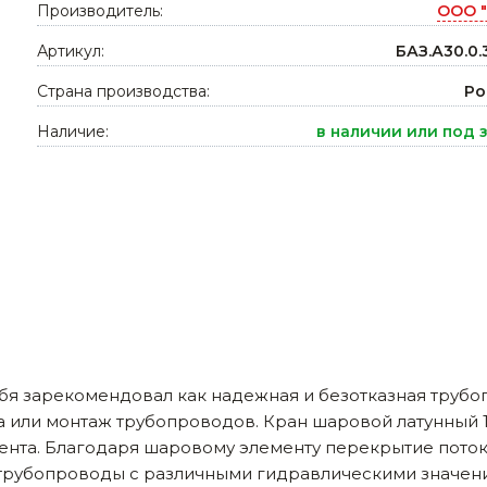
Производитель:
ООО "
Ниппельные 
стилляторы
Артикул:
свиней
БАЗ.А30.0.
Чашечные к
Страна производства:
Ро
Чашечные п
Наличие:
в наличии или под 
бя зарекомендовал как надежная и безотказная трубо
ка или монтаж трубопроводов. Кран шаровой латунный 
а. Благодаря шаровому элементу перекрытие потока 
а трубопроводы с различными гидравлическими значен