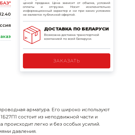
БАЗ"
ценой продажи. Цена зависит от объема, условий
поилки для
оплаты и отгрузки. Носит исключительно
информационный характер и ни при каких условиях
32.40
не является публичной офертой.
ормушки
ссия
ДОСТАВКА ПО БЕЛАРУСИ
оилки
Возможна доставка транспортной
заказ
компанией по всей Беларуси.
ЗАКАЗАТЬ
проводная арматура. Его широко используют
11Б27П1 состоит из неподвижной части и
происходит легко и без особых усилий.
иями давления.