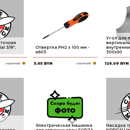
Угол для 
точная
вертикал
l 3/8",
Отвертка PH2 x 100 мм -
внутренни
e603
300х50
наличие:
5.05 BYN
наличие:
126.09 BYN
Электрическая машинка
Насадка 