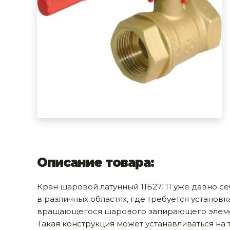
фруктов
Строительное оборудование
Автоклавы. Ди
Садовая техника, оснастка и принадлежности
Дистилляторы
Сварочное оборудование и материалы
Средства индивидуальной защиты и спецодежда
Хранение инструмента (ящики, сумки, пояса, тележки)
Хозтовары
Нагреватели и осушители воздуха
Очистители (мойки) высокого давления
Описание товара:
Масла и смазки
Кран шаровой латунный 11Б27П1 уже давно се
Крепеж и фурнитура
в различных областях, где требуется установ
вращающегося шарового запирающего элемент
Ручной инструмент
Такая конструкция может устанавливаться н