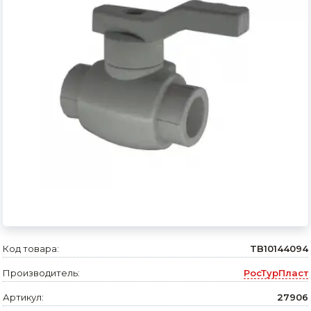
Сварочное оборудование и материалы
Средства индивидуальной защиты и спецодежда
Хранение инструмента (ящики, сумки, пояса, тележки)
Хозтовары
Нагреватели и осушители воздуха
Очистители (мойки) высокого давления
Масла и смазки
Крепеж и фурнитура
Ручной инструмент
Код товара:
TB10144094
Производитель:
РосТурПласт
Строительные и отделочные материалы
Артикул:
27906
Садовый инструмент, вазоны, горшки и кашпо, теплицы, парники