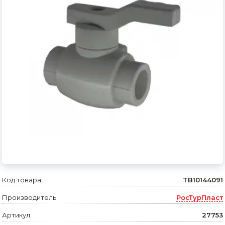
Сварочное оборудование и материалы
Средства индивидуальной защиты и спецодежда
Хранение инструмента (ящики, сумки, пояса, тележки)
Хозтовары
Нагреватели и осушители воздуха
Очистители (мойки) высокого давления
Масла и смазки
Крепеж и фурнитура
Ручной инструмент
Код товара:
TB10144091
Производитель:
РосТурПласт
Строительные и отделочные материалы
Артикул:
27753
Садовый инструмент, вазоны, горшки и кашпо, теплицы, парники