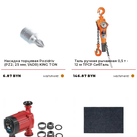
Насадка торцевая Pozidriv
Таль ручная рычажная 0,5 т -
(PZ2; 25 мм; 1/4DR) KING TON
12 м ТРСР СибТаль
наличие:
наличие:
6.87 BYN
146.87 BYN