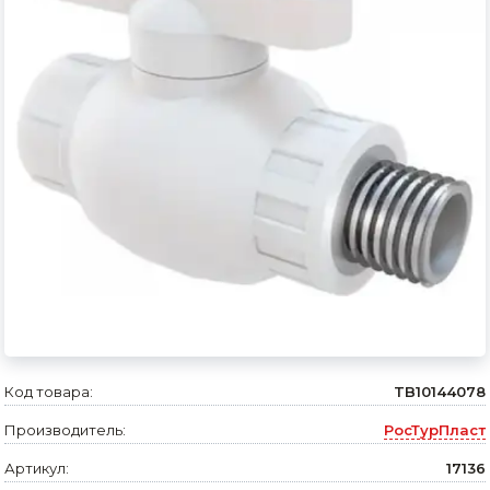
Сварочное оборудование и материалы
Средства индивидуальной защиты и спецодежда
Хранение инструмента (ящики, сумки, пояса, тележки)
Хозтовары
Нагреватели и осушители воздуха
Очистители (мойки) высокого давления
Масла и смазки
Крепеж и фурнитура
Ручной инструмент
Код товара:
TB10144078
Производитель:
РосТурПласт
Строительные и отделочные материалы
Артикул:
17136
Садовый инструмент, вазоны, горшки и кашпо, теплицы, парники