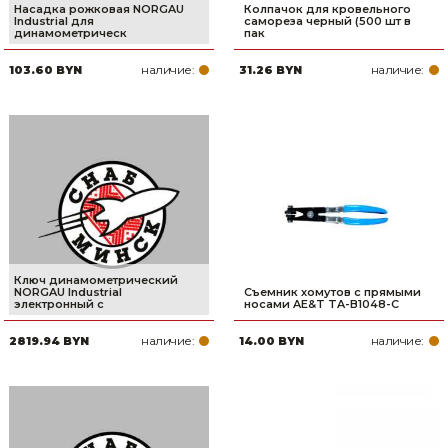
Насадка рожковая NORGAU
Колпачок для кровельного
Industrial для
самореза черный (500 шт в
динамометрическ
пак
наличие:
наличие:
103.60 BYN
31.26 BYN
Ключ динамометрический
NORGAU Industrial
Съемник хомутов с прямыми
электронный с
носами AE&T TA-B1048-С
наличие:
наличие:
2819.94 BYN
14.00 BYN