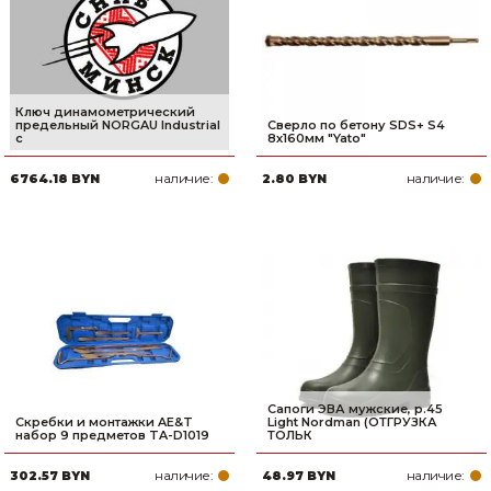
Ключ динамометрический
предельный NORGAU Industrial
Сверло по бетону SDS+ S4
с
8х160мм "Yato"
наличие:
наличие:
6764.18 BYN
2.80 BYN
Сапоги ЭВА мужские, р.45
Скребки и монтажки AE&T
Light Nordman (ОТГРУЗКА
набор 9 предметов TA-D1019
ТОЛЬК
наличие:
наличие:
302.57 BYN
48.97 BYN