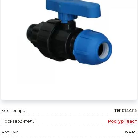
Сварочное оборудование и материалы
Средства индивидуальной защиты и спецодежда
Хранение инструмента (ящики, сумки, пояса, тележки)
Хозтовары
Нагреватели и осушители воздуха
Очистители (мойки) высокого давления
Масла и смазки
Крепеж и фурнитура
Ручной инструмент
Код товара:
TB10144115
Производитель:
РосТурПласт
Строительные и отделочные материалы
Артикул:
17449
Садовый инструмент, вазоны, горшки и кашпо, теплицы, парники