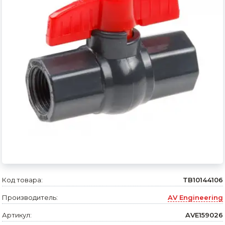
Сварочное оборудование и материалы
Средства индивидуальной защиты и спецодежда
Хранение инструмента (ящики, сумки, пояса, тележки)
Хозтовары
Нагреватели и осушители воздуха
Очистители (мойки) высокого давления
Масла и смазки
Крепеж и фурнитура
Ручной инструмент
Код товара:
TB10144106
Производитель:
AV Engineering
Строительные и отделочные материалы
Артикул:
AVE159026
Садовый инструмент, вазоны, горшки и кашпо, теплицы, парники