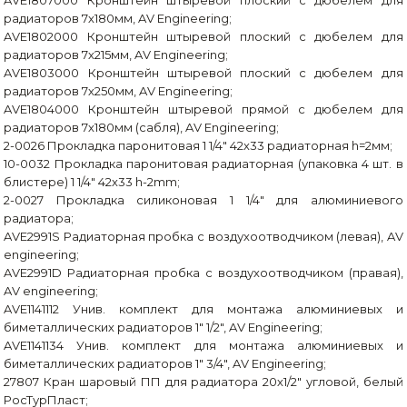
AVE1807000 Кронштейн штыревой плоский с дюбелем для
радиаторов 7х180мм, AV Engineering;
AVE1802000 Кронштейн штыревой плоский с дюбелем для
радиаторов 7х215мм, AV Engineering;
AVE1803000 Кронштейн штыревой плоский с дюбелем для
радиаторов 7х250мм, AV Engineering;
AVE1804000 Кронштейн штыревой прямой с дюбелем для
радиаторов 7х180мм (сабля), AV Engineering;
2-0026 Прокладка паронитовая 1 1/4" 42х33 радиаторная h=2мм;
10-0032 Прокладка паронитовая радиаторная (упаковка 4 шт. в
блистере) 1 1/4" 42х33 h-2mm;
2-0027 Прокладка силиконовая 1 1/4" для алюминиевого
радиатора;
AVE2991S Радиаторная пробка с воздухоотводчиком (левая), AV
engineering;
AVE2991D Радиаторная пробка с воздухоотводчиком (правая),
AV engineering;
AVE1141112 Унив. комплект для монтажа алюминиевых и
биметаллических радиаторов 1" 1/2", AV Engineering;
AVE1141134 Унив. комплект для монтажа алюминиевых и
биметаллических радиаторов 1" 3/4", AV Engineering;
27807 Кран шаровый ПП для радиатора 20х1/2" угловой, белый
РосТурПласт;