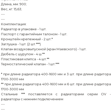
Длина, мм: 900;
Вес, кг: 15,63;
---
---
Комплектация:
Радиатор в упаковке - 1 шт.
Паспорт с гарантийным талоном - 1 шт.
Кронштейн крепежный - 2 шт.*
Заглушка - 1 шт. (2 шт.***)
Клапан воздуховыпускной (кран Маевского) - 1 шт.
Дюбель с шурупом - 4 ш.**
Пластиковая клипса - 4 шт.**
Термостатический клапан - 1 шт.***
* при длине радиатора 400-1600 мм и 3 шт. при длине радитора
1700-3000 мм
** при длине радиатора 400-1600 мм и 6 шт. при длине радитора
1700-3000 мм
Стальные *** поставляется с радиаторами серии OV -
радиаторы с нижним подключением
---
---