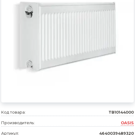
Сварочное оборудование и материалы
Средства индивидуальной защиты и спецодежда
Хранение инструмента (ящики, сумки, пояса, тележки)
Хозтовары
Нагреватели и осушители воздуха
Очистители (мойки) высокого давления
Масла и смазки
Крепеж и фурнитура
Ручной инструмент
Код товара:
TB10144000
Строительные и отделочные материалы
Производитель:
OASIS
Садовый инструмент, вазоны, горшки и кашпо, теплицы, парники
Артикул:
4640039489320