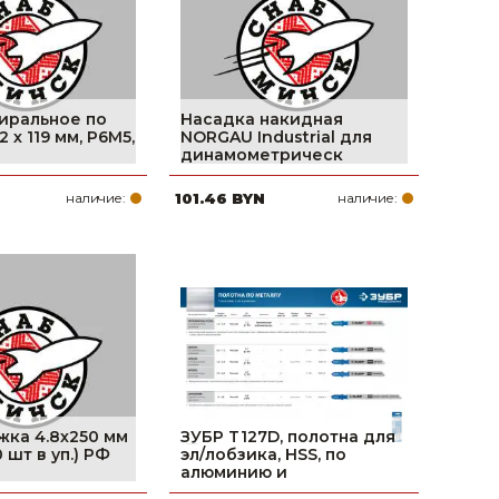
иральное по
Насадка накидная
2 х 119 мм, Р6М5,
NORGAU Industrial для
динамометрическ
наличие:
101.46 BYN
наличие:
жка 4.8х250 мм
ЗУБР T127D, полотна для
 шт в уп.) РФ
эл/лобзика, HSS, по
алюминию и