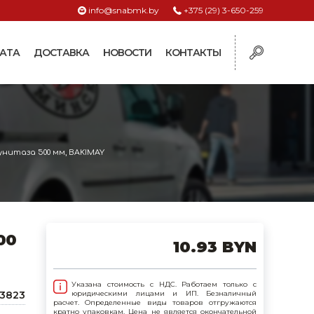
info@snabmk.by
+375 (29) 3-650-259
АТА
ДОСТАВКА
НОВОСТИ
КОНТАКТЫ
ы
рмушки
ие для систем
унитаза 500 мм, BAKIMAY
ормушки и
оилки
поилки для коз и
00
10.93 BYN
поилки для
Указана стоимость с НДС. Работаем только с
43823
юридическими лицами и ИП. Безналичный
расчет. Определенные виды товаров отгружаются
поилки для птиц
кратно упаковкам. Цена не является окончательной