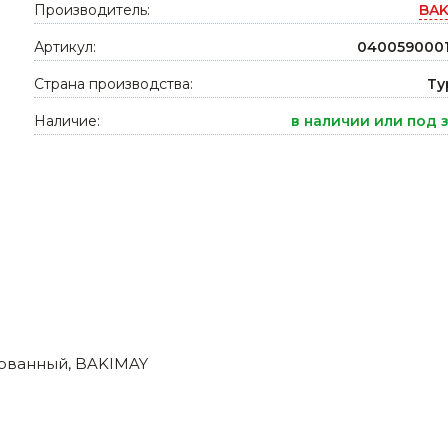
Производитель:
BAK
Ниппельные 
стилляторы
Артикул:
0400590001
свиней
Чашечные к
Страна производства:
Ту
Чашечные п
Наличие:
в наличии или под 
рованный, BAKIMAY