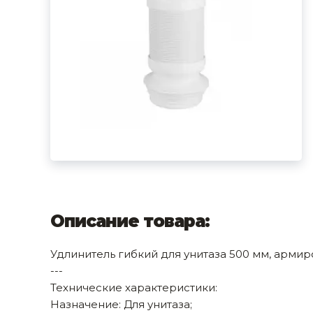
фруктов
Строительное оборудование
Автоклавы. Ди
Садовая техника, оснастка и принадлежности
Дистилляторы
Сварочное оборудование и материалы
Средства индивидуальной защиты и спецодежда
Хранение инструмента (ящики, сумки, пояса, тележки)
Хозтовары
Нагреватели и осушители воздуха
Очистители (мойки) высокого давления
Описание товара:
Масла и смазки
Удлинитель гибкий для унитаза 500 мм, арми
Крепеж и фурнитура
---
Технические характеристики:
Ручной инструмент
Назначение: Для унитаза;