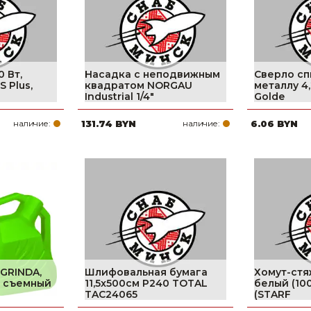
0 Вт,
Насадка с неподвижным
Сверло сп
 Plus,
квадратом NORGAU
металлу 4,
Industrial 1/4"
Golde
наличие:
131.74 BYN
наличие:
6.06 BYN
GRINDA,
Шлифовальная бумага
Хомут-стя
, съемный
11,5x500см P240 TOTAL
белый (100
TAC24065
(STARF