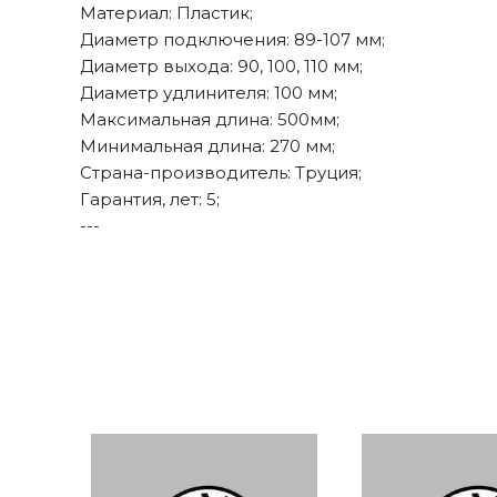
Материал: Пластик;
Строительные и отделочные материалы
Диаметр подключения: 89-107 мм;
Диаметр выхода: 90, 100, 110 мм;
Садовый инструмент, вазоны, горшки и кашпо, теплицы, парники
Диаметр удлинителя: 100 мм;
Товары для дома
Максимальная длина: 500мм;
Минимальная длина: 270 мм;
Сантехника
Страна-производитель: Труция;
Гарантия, лет: 5;
Автомобильные товары, инструменты
---
Резинотехнические, асбестовые изделия, каболка