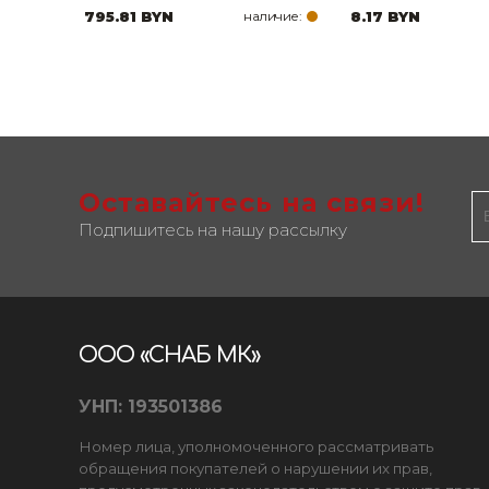
795.81 BYN
наличие:
8.17 BYN
Оставайтесь на связи!
Подпишитесь на нашу рассылку
ООО «СНАБ МК»
УНП: 193501386
Номер лица, уполномоченного рассматривать
обращения покупателей о нарушении их прав,