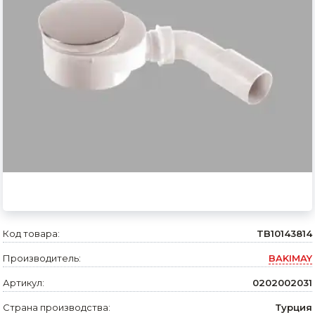
Сварочное оборудование и материалы
Средства индивидуальной защиты и спецодежда
Хранение инструмента (ящики, сумки, пояса, тележки)
Хозтовары
Нагреватели и осушители воздуха
Очистители (мойки) высокого давления
Масла и смазки
Крепеж и фурнитура
Код товара:
TB10143814
Ручной инструмент
Производитель:
BAKIMAY
Строительные и отделочные материалы
Артикул:
0202002031
Садовый инструмент, вазоны, горшки и кашпо, теплицы, парники
Страна производства:
Турция