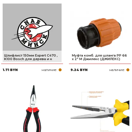
Шлифлист 150мм Expert C470 ,
Муфта комб. для шланга РP 66
K100 Bosch для дерева и к
х 2" М Джилекс (ДЖИЛЕКС)
наличие:
наличие:
1.71 BYN
9.24 BYN