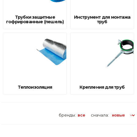
Товары для дома
Трубки защитные
Инструмент для монтажа
гофрированные (пешель)
труб
Сантехника
Автомобильные товары, инструменты
Резинотехнические, асбестовые изделия, каболка
Теплоизоляция
Крепления для труб
бренды:
все
сначала: