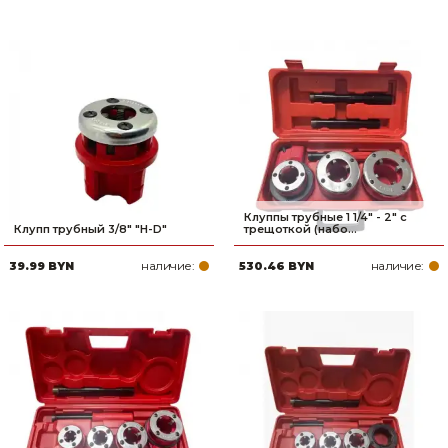
Клуппы трубные 1 1/4" - 2" с
Клупп трубный 3/8" "H-D"
трещоткой (набо...
наличие:
наличие:
39.99 BYN
530.46 BYN