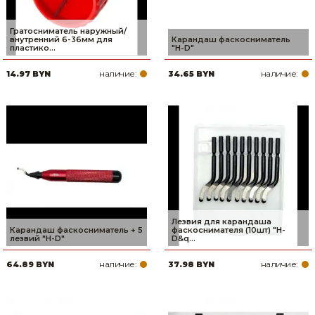
Гратосниматель наружный/
внутренний 6-36мм для
Карандаш фаскосниматель
пластико...
"H-D"
наличие:
наличие:
14.97 BYN
34.65 BYN
Лезвия для карандаша
Карандаш фаскосниматель + 5
фаскоснимателя (10шт) "H-
лезвий "H-D"
D&q...
наличие:
наличие:
64.89 BYN
37.98 BYN