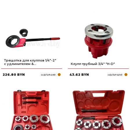
Трещотка для клуппов 1/4"-2"
с удлинителем &...
Клупп трубный 3/4" "H-D"
наличие:
наличие:
226.80 BYN
43.62 BYN