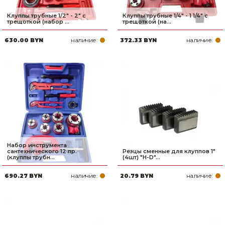
Клуппы трубные 1/2" - 2" с
Клуппы трубные 1/4" - 1 1/4" с
трещоткой (набор ...
трещоткой (на...
наличие:
наличие:
630.00 BYN
372.33 BYN
Набор инструмента
сантехнического 12 пр.
Резцы сменные для клуппов 1"
(клуппы трубн...
(4шт) "H-D"...
наличие:
наличие:
690.27 BYN
20.79 BYN