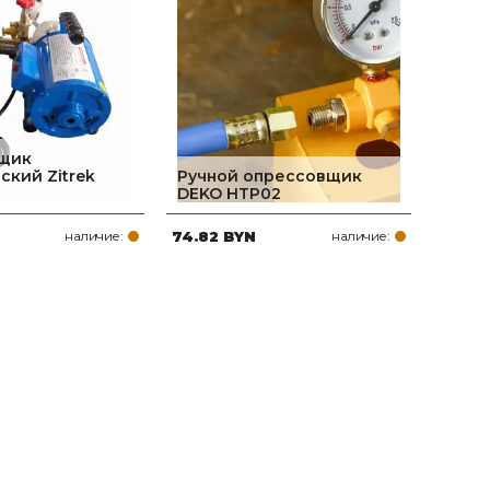
поилки для
ормушки
оилки
щик
ский Zitrek
Ручной опрессовщик
DEKO HTP02
наличие:
74.82 BYN
наличие: