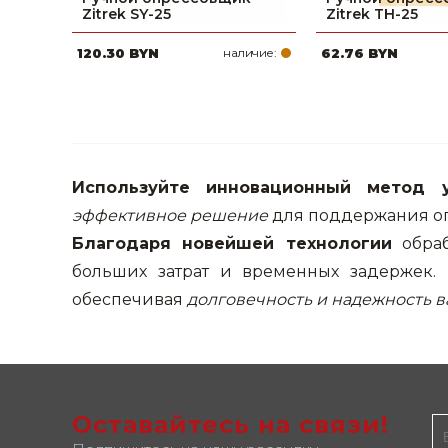
Zitrek SY-25
Zitrek TH-25
Строительные и отделочные материалы
120.30 BYN
наличие:
62.76 BYN
Садовый инструмент, вазоны, горшки и кашпо, теплицы, парники
Товары для дома
Сантехника
Используйте инновационный метод 
Автомобильные товары, инструменты
эффективное решение
для поддержания оп
Резинотехнические, асбестовые изделия, каболка
Благодаря новейшей технологии
обраб
больших затрат и временных задержек.
обеспечивая
долговечность и надежность 
Оставайтесь на связи!