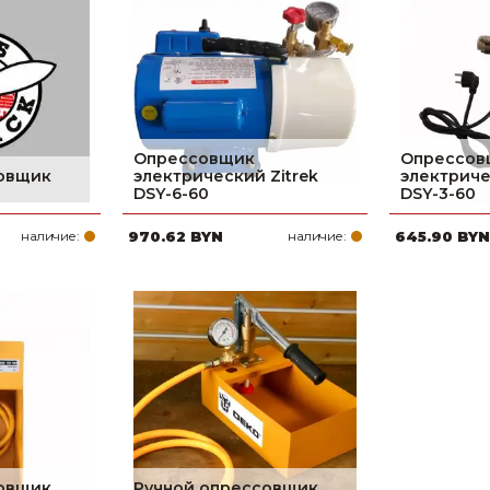
Ниппельные 
стилляторы
свиней
Чашечные к
Чашечные п
Опрессовщик
Опрессов
совщик
электрический Zitrek
электриче
DSY-6-60
DSY-3-60
наличие:
970.62 BYN
наличие:
645.90 BYN
совщик
Ручной опрессовщик