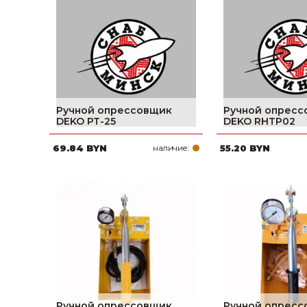
фруктов
Строительное оборудование
Автоклавы. Ди
Садовая техника, оснастка и принадлежности
Дистилляторы
Сварочное оборудование и материалы
Средства индивидуальной защиты и спецодежда
Ручной опрессовщик
Ручной опрес
Хранение инструмента (ящики, сумки, пояса, тележки)
DEKO PT-25
DEKO RHTP02
69.84 BYN
наличие:
55.20 BYN
Хозтовары
Нагреватели и осушители воздуха
Очистители (мойки) высокого давления
Масла и смазки
Крепеж и фурнитура
Ручной инструмент
Ручной опрессовщик
Ручной опрес