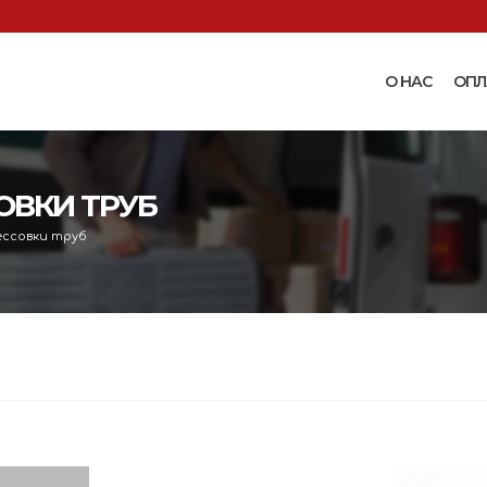
О НАС
ОПЛ
Доильные аппараты
Термошкаф
Запчасти для доильных
ОВКИ ТРУБ
Поилки и ко
аппаратов
Комплектующ
ссовки труб
Машинки и ножницы для
поения
 маслобойки
стрижки овец
Бункерные к
 к
Запасные части и
вакуумные п
 маслобойкам
принадлежности к машинкам
Ниппельные 
для стрижки овец
овец
во
Прессы винтовые и
Ниппельные 
соковыжималки
тво
кроликов
вощей и
Ниппельные 