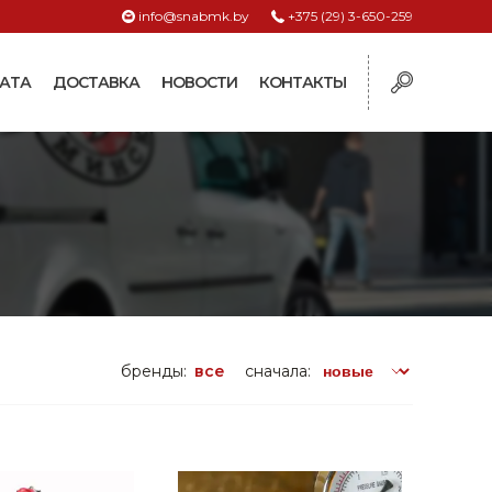
info@snabmk.by
+375 (29) 3-650-259
АТА
ДОСТАВКА
НОВОСТИ
КОНТАКТЫ
ы
рмушки
ие для систем
ормушки и
оилки
поилки для коз и
бренды:
все
сначала:
поилки для
поилки для птиц