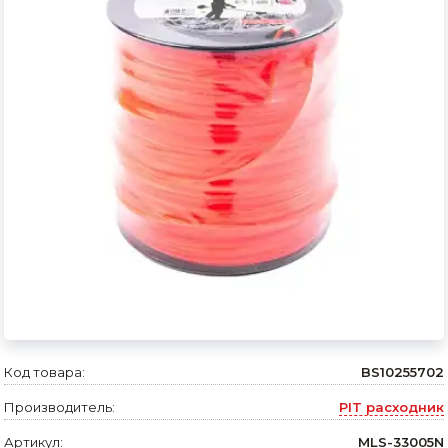
Сварочное оборудование и материалы
Средства индивидуальной защиты и спецодежда
Хранение инструмента (ящики, сумки, пояса, тележки)
Хозтовары
Нагреватели и осушители воздуха
Очистители (мойки) высокого давления
Масла и смазки
Крепеж и фурнитура
Ручной инструмент
Код товара:
BS10255702
Строительные и отделочные материалы
Производитель:
PIT расходник
Садовый инструмент, вазоны, горшки и кашпо, теплицы, парники
Артикул:
MLS-33005N