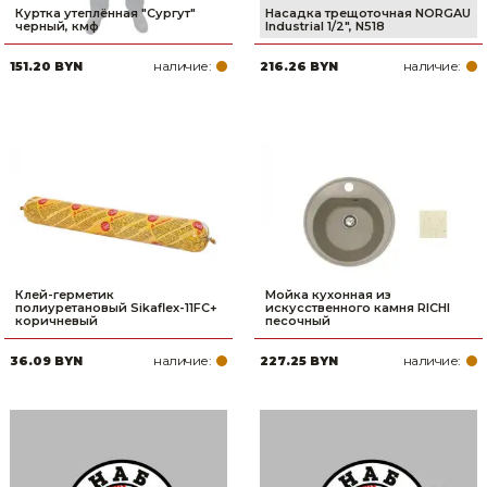
Куртка утеплённая "Сургут"
Насадка трещоточная NORGAU
черный, кмф
Industrial 1/2", N518
наличие:
наличие:
151.20 BYN
216.26 BYN
Клей-герметик
Мойка кухонная из
полиуретановый Sikaflex-11FC+
искусственного камня RICHI
коричневый
песочный
наличие:
наличие:
36.09 BYN
227.25 BYN