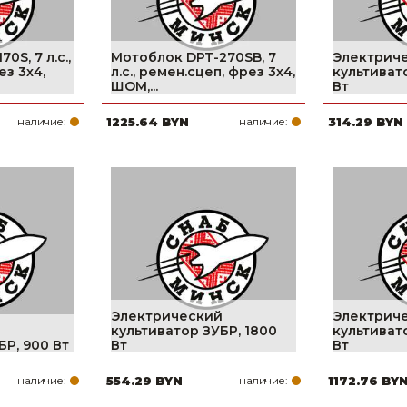
0S, 7 л.с.,
Мотоблок DPT-270SB, 7
Электрич
ез 3х4,
л.с., ремен.сцеп, фрез 3х4,
культиват
ШОМ,...
Вт
наличие:
1225.64 BYN
наличие:
314.29 BYN
Электрический
Электрич
й
культиватор ЗУБР, 1800
культиват
БР, 900 Вт
Вт
Вт
наличие:
554.29 BYN
наличие:
1172.76 BY