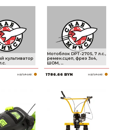
Мотоблок DPT-270S, 7 л.с.,
й культиватор
ремен.сцеп, фрез 3х4,
.с.
ШОМ, ...
N
наличие:
1786.66 BYN
наличие: