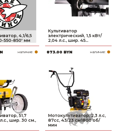
Культиватор
ватор, 4,1/6,5
электрический, 1,5 кВт/
30-550-850' мм
2,04 л.с., шир. 45...
YN
наличие:
873.00 BYN
наличие:
ватор, 51,7
Мотокультиватор, 2,3 л.с,
 л.с., шир. 30 см.,
87сс, 43/23 см1800 об/
мин