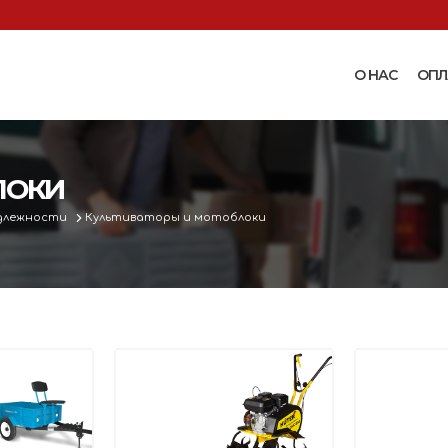
О НАС
ОПЛ
Доильные аппараты
Термошкаф
Запчасти для доильных
ЛОКИ
Поилки и ко
аппаратов
Комплектующ
адлежности
Культиваторы и мотоблоки
Машинки и ножницы для
поения
 маслобойки
стрижки овец
Бункерные к
 к
Запасные части и
вакуумные п
 маслобойкам
принадлежности к машинкам
Ниппельные 
для стрижки овец
овец
во
Прессы винтовые и
Ниппельные 
соковыжималки
тво
кроликов
вощей и
Ниппельные 