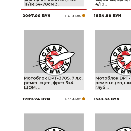
1F/1R 54-78см 3...
4/10...
Строительные и отделочные материалы
2097.00 BYN
наличие:
1834.80 BYN
Садовый инструмент, вазоны, горшки и кашпо, теплицы, парники
Товары для дома
Сантехника
Автомобильные товары, инструменты
Резинотехнические, асбестовые изделия, каболка
Мотоблок DPT-370S, 7 л.с.,
Мотоблок DPT-17
ремен.сцеп, фрез 3х4,
ремен.сцеп, ши
ШОМ, ...
глуб ...
1789.74 BYN
наличие:
1533.33 BYN