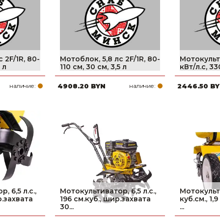
 2F/1R, 80-
Мотоблок, 5,8 лс 2F/1R, 80-
Мотокульти
 л
110 см, 30 см, 3,5 л
кВт/л.с, 3
наличие:
4908.20 BYN
наличие:
2446.50 B
 6,5 л.с.,
Мотокультиватор, 6,5 л.с.,
Мотокульти
р.захвата
196 см.куб., шир.захвата
куб.см., 1,9
30...
...