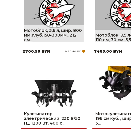
Мотоблок, 3,6 л, шир. 800
мм.,глуб.150-300мм., 212
Мотоблок, 9,5 лс
см....
110 см, 30 см, 5,5
2700.50 BYN
наличие:
7485.00 BYN
Культиватор
Мотокультиватор,
электрический, 230 В/50
196 см.куб. , ши
Гц, 1200 Вт, 400 о...
3...