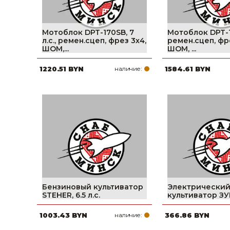
Мотоблок DPT-170SB, 7
Мотоблок DPT-17
л.с., ремен.сцеп, фрез 3х4,
ремен.сцеп, фр
ШОМ,...
ШОМ, ...
1220.51 BYN
наличие:
1584.61 BYN
Бензиновый культиватор
Электрически
STEHER, 6.5 л.с.
культиватор ЗУ
1003.43 BYN
наличие:
366.86 BYN