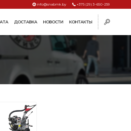
info@snabmk.by
+375 (29) 3-650-259
АТА
ДОСТАВКА
НОВОСТИ
КОНТАКТЫ
ы
рмушки
ие для систем
ормушки и
оилки
поилки для коз и
поилки для
поилки для птиц