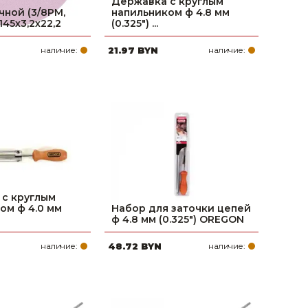
Державка с круглым
чной (3/8РМ,
напильником ф 4.8 мм
) 145х3,2х22,2
(0.325") ...
наличие:
21.97 BYN
наличие:
с круглым
ом ф 4.0 мм
Набор для заточки цепей
ф 4.8 мм (0.325") OREGON
наличие:
48.72 BYN
наличие: