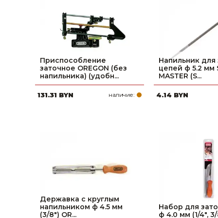
Приспособление
Напильник для
заточное OREGON (без
цепей ф 5.2 мм
напильника) (удобн...
MASTER (S...
131.31 BYN
наличие:
4.14 BYN
Державка с круглым
напильником ф 4.5 мм
Набор для зат
(3/8") OR...
ф 4.0 мм (1/4", 3/8