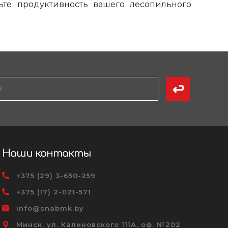
ьте продуктивность вашего лесопильного
Наши контакты
+375 (29) 3-650-259
+375 (17) 2-021-571
info@snabmk.by
Минск, ул. Калиновского 111А, оф. №202