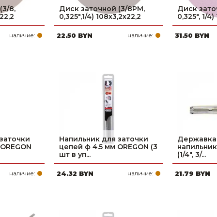
3/8,
Диск заточной (3/8РМ,
Диск зато
22,2
0,325",1/4) 108х3,2х22,2
0,325", 1/4
наличие:
22.50 BYN
наличие:
31.50 BYN
 заточки
Напильник для заточки
Державка 
м OREGON
цепей ф 4.5 мм OREGON (3
напильник
шт в уп...
(1/4", 3/...
наличие:
24.32 BYN
наличие:
21.79 BYN