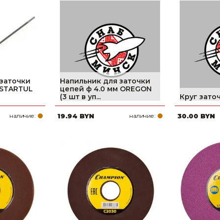
Ниппельные 
стилляторы
свиней
Чашечные к
Чашечные п
 заточки
Напильник для заточки
 STARTUL
цепей ф 4.0 мм OREGON
(3 шт в уп...
Круг зато
наличие:
19.94 BYN
наличие:
30.00 BYN