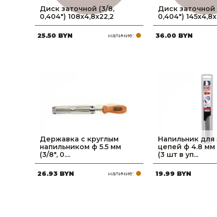
Диск заточной (3/8,
Диск заточной (
Строительные и отделочные материалы
0,404") 108х4,8х22,2
0,404") 145х4,8х
Садовый инструмент, вазоны, горшки и кашпо, теплицы, парники
25.50 BYN
наличие:
36.00 BYN
Товары для дома
Сантехника
Автомобильные товары, инструменты
Резинотехнические, асбестовые изделия, каболка
Державка с круглым
Напильник для
напильником ф 5.5 мм
цепей ф 4.8 м
(3/8", 0....
(3 шт в уп...
26.93 BYN
наличие:
19.99 BYN