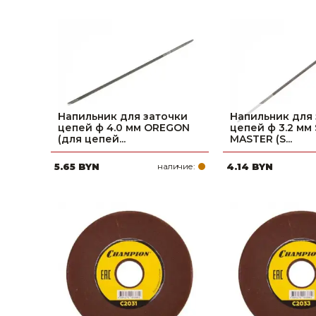
фруктов
Строительное оборудование
Автоклавы. Ди
Садовая техника, оснастка и принадлежности
Дистилляторы
Сварочное оборудование и материалы
Средства индивидуальной защиты и спецодежда
Напильник для заточки
Напильник для
Хранение инструмента (ящики, сумки, пояса, тележки)
цепей ф 4.0 мм OREGON
цепей ф 3.2 мм
(для цепей...
MASTER (S...
Хозтовары
5.65 BYN
наличие:
4.14 BYN
Нагреватели и осушители воздуха
Очистители (мойки) высокого давления
Масла и смазки
Крепеж и фурнитура
Ручной инструмент