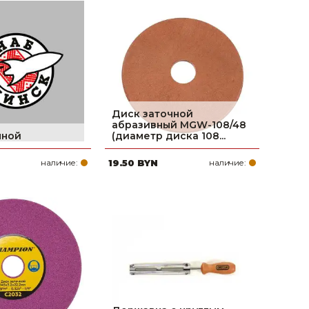
поилки для
ормушки
оилки
Диск заточной
абразивный MGW-108/48
чной
(диаметр диска 108...
наличие:
19.50 BYN
наличие: