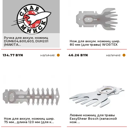
Сварочное оборудование и материалы
Средства индивидуальной защиты и спецодежда
Хранение инструмента (ящики, сумки, пояса, тележки)
Ручка для аккум. ножниц
Хозтовары
DUM604,600,603, DUH201
Нож для аккум. ножниц шир.
(MAKITA...
80 мм (для травы) WORTEX
Нагреватели и осушители воздуха
наличие:
наличие:
134.77 BYN
46.26 BYN
Очистители (мойки) высокого давления
Масла и смазки
Крепеж и фурнитура
Ручной инструмент
Строительные и отделочные материалы
Лезвие ножниц для травы
Нож для аккум. ножниц шир.
EasyShear Bosch (запасной
75 мм , длина 120 мм (для к...
нож ...
Садовый инструмент, вазоны, горшки и кашпо, теплицы, парники