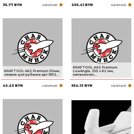
наличие:
наличие:
35.77 BYN
205.41 BYN
Товары для дома
Сантехника
Автомобильные товары, инструменты
Резинотехнические, асбестовые изделия, каболка
KRAFTOOL А62 Premium
KRAFTOOL A62 Premium 50мм,
LowAngle, 355 x 62 мм,
лезвие для рубанка арт.1852...
металличес...
наличие:
наличие:
42.43 BYN
554.13 BYN