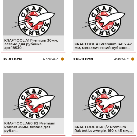
Сварочное оборудование и материалы
Средства индивидуальной защиты и спецодежда
Хранение инструмента (ящики, сумки, пояса, тележки)
KRAFTOOL А1 Premium 30мм,
Хозтовары
лезвие для рубанка
KRAFTOOL А1 Premium 140 x 42
арт.18530...
мм, металлический рубанок...
Нагреватели и осушители воздуха
наличие:
наличие:
35.81 BYN
216.11 BYN
Очистители (мойки) высокого давления
Масла и смазки
Крепеж и фурнитура
Ручной инструмент
Строительные и отделочные материалы
KRAFTOOL A60 1/2 Premium
Rabbet 35мм, лезвие для
KRAFTOOL А60 1/2 Premium
рубан...
Rabbet LowAngle, 160 x 45 мм,...
Садовый инструмент, вазоны, горшки и кашпо, теплицы, парники