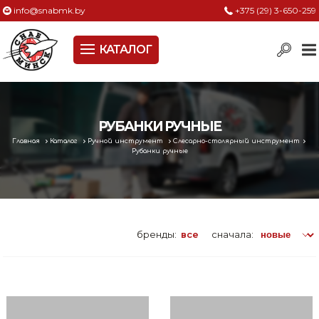
info@snabmk.by
+375 (29) 3-650-259
КАТАЛОГ
Сельское хозяйство, животноводство, птицеводство
Электроинструменты
Оснастка к электроинструменту
РУБАНКИ РУЧНЫЕ
Главная
Каталог
Ручной инструмент
Слесарно-столярный инструмент
Измерительный инструмент
Рубанки ручные
Металлическая мебель, сейфы, стеллажи
Пневматическое и гидравлическое оборудование
бренды:
все
сначала:
Электротехническая продукция
Строительное оборудование
Садовая техника, оснастка и принадлежности