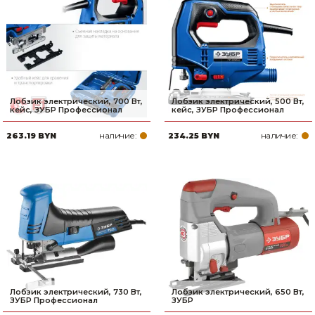
Сварочное оборудование и материалы
Средства индивидуальной защиты и спецодежда
Хранение инструмента (ящики, сумки, пояса, тележки)
Хозтовары
Лобзик электрический, 700 Вт,
Лобзик электрический, 500 Вт,
кейс, ЗУБР Профессионал
кейс, ЗУБР Профессионал
Нагреватели и осушители воздуха
наличие:
наличие:
263.19 BYN
234.25 BYN
Очистители (мойки) высокого давления
Масла и смазки
Крепеж и фурнитура
Ручной инструмент
Строительные и отделочные материалы
Лобзик электрический, 730 Вт,
Лобзик электрический, 650 Вт,
ЗУБР Профессионал
ЗУБР
Садовый инструмент, вазоны, горшки и кашпо, теплицы, парники