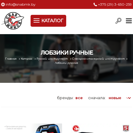
info@snabmk.by
+375 (29) 3-650-259
КАТАЛОГ
Сельское хозяйство, животноводство, птицеводство
Электроинструменты
Оснастка к электроинструменту
ЛОБЗИКИ РУЧНЫЕ
Главная
Каталог
Ручной инструмент
Слесарно-столярный инструмент
Измерительный инструмент
Лобзики ручные
Металлическая мебель, сейфы, стеллажи
Пневматическое и гидравлическое оборудование
бренды:
все
сначала:
Электротехническая продукция
Строительное оборудование
Садовая техника, оснастка и принадлежности