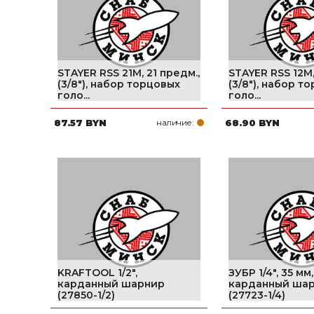
STAYER RSS 21M, 21 предм.,
STAYER RSS 12M,
(3/8″), набор торцовых
(3/8″), набор т
голо...
голо...
87.57 BYN
наличие:
68.90 BYN
KRAFTOOL 1/2″,
ЗУБР 1/4″, 35 мм,
карданный шарнир
карданный ша
(27850-1/2)
(27723-1/4)