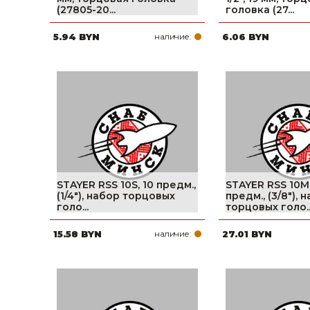
(27805-20...
головка (27...
Строительные и отделочные материалы
5.94 BYN
наличие:
6.06 BYN
Садовый инструмент, вазоны, горшки и кашпо, теплицы, парники
Товары для дома
Сантехника
Автомобильные товары, инструменты
Резинотехнические, асбестовые изделия, каболка
STAYER RSS 10S, 10 предм.,
STAYER RSS 10M,
(1/4″), набор торцовых
предм., (3/8″), 
голо...
торцовых голо..
15.58 BYN
наличие:
27.01 BYN