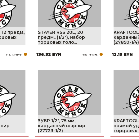
 12 предм.,
STAYER RSS 20L, 20
KRAFTOOL 1
орцовых
предм., (1/2″), набор
карданны
торцовых голо...
(27850-1/4)
наличие:
136.32 BYN
наличие:
12.15 BYN
ЗУБР 1/2″, 75 мм,
KRAFTOOL 1
рнир
карданный шарнир
прямой уд
(27723-1/2)
торцовых ..