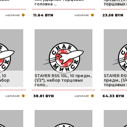
головка ...
торцовых г
наличие:
11.64 BYN
наличие:
23.58 BYN
 10
STAYER RSS 10L, 10 предм.,
STAYER RSS
набор
(1/2″), набор торцовых
предм., (1/
.
голо...
торцовых г
наличие:
38.81 BYN
наличие:
64.33 BYN