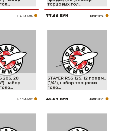
ол...
торцовых гол...
наличие:
77.66 BYN
наличие:
 28S, 28
STAYER RSS 12S, 12 предм.,
4″), набор
(1/4″), набор торцовых
оло...
голо...
наличие:
45.67 BYN
наличие: