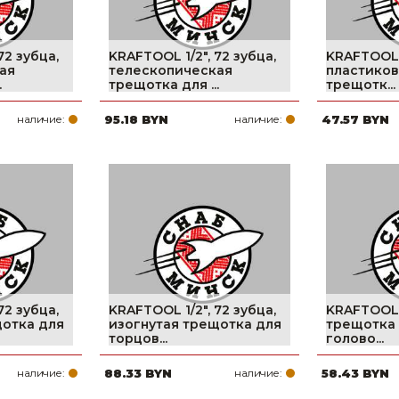
72 зубца,
KRAFTOOL 1/2″, 72 зубца,
KRAFTOOL 1
ая
телескопическая
пластиков
.
трещотка для ...
трещотк...
наличие:
95.18 BYN
наличие:
47.57 BYN
72 зубца,
KRAFTOOL 1/2″, 72 зубца,
KRAFTOOL 3
щотка для
изогнутая трещотка для
трещотка 
торцов...
голово...
наличие:
88.33 BYN
наличие:
58.43 BYN