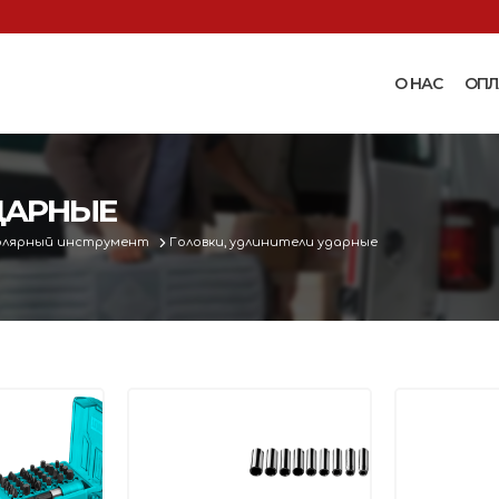
О НАС
ОПЛ
Доильные аппараты
Термошкаф
Запчасти для доильных
ДАРНЫЕ
Поилки и ко
аппаратов
Комплектующ
олярный инструмент
Головки, удлинители ударные
Машинки и ножницы для
поения
 маслобойки
стрижки овец
Бункерные к
 к
Запасные части и
вакуумные п
 маслобойкам
принадлежности к машинкам
Ниппельные 
для стрижки овец
овец
во
Прессы винтовые и
Ниппельные 
соковыжималки
тво
кроликов
вощей и
Ниппельные 