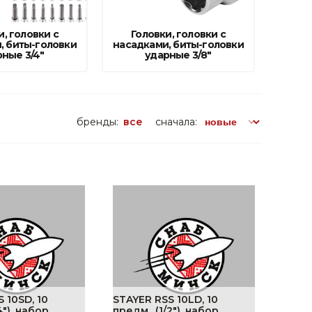
поилки для
и, головки с
Головки, головки с
, биты-головки
насадками, биты-головки
ормушки
рные 3/4"
ударные 3/8"
оилки
бренды:
все
сначала:
 10SD, 10
STAYER RSS 10LD, 10
4″), набор
предм., (1/2″), набор