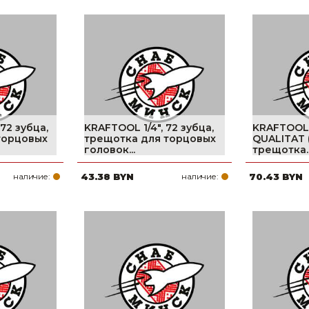
72 зубца,
KRAFTOOL 1/4″, 72 зубца,
KRAFTOOL
торцовых
трещотка для торцовых
QUALITAT (1
головок...
трещотка..
наличие:
43.38 BYN
наличие:
70.43 BYN