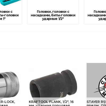
Ниппельные 
стилляторы
свиней
ловки с
Головки, головки с
Головк
ты-головки
насадками, биты-головки
насадками
Чашечные к
 1"
ударные 1/2"
уда
Чашечные п
R-LOCK,
KRAFTOOL FLANK, 1/2″, 16
STAYER RSS
цовая
мм, ударная торцовая
предм., (1/