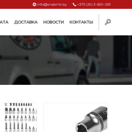
info@snabmk.by
+375 (29) 3-650-259
АТА
ДОСТАВКА
НОВОСТИ
КОНТАКТЫ
ы
рмушки
ие для систем
ормушки и
оилки
поилки для коз и
поилки для
поилки для птиц