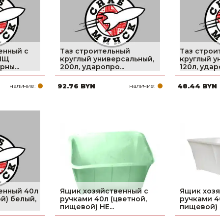
енный с
Таз строительный
Таз строи
НПЩ
круглый универсальный,
круглый у
ны...
200л, ударопро...
120л, удар
наличие:
92.76 BYN
наличие:
48.44 BYN
енный 40л
Ящик хозяйственный с
Ящик хозя
й) белый,
ручками 40л (цветной,
ручками 4
пищевой) НЕ...
пищевой) (