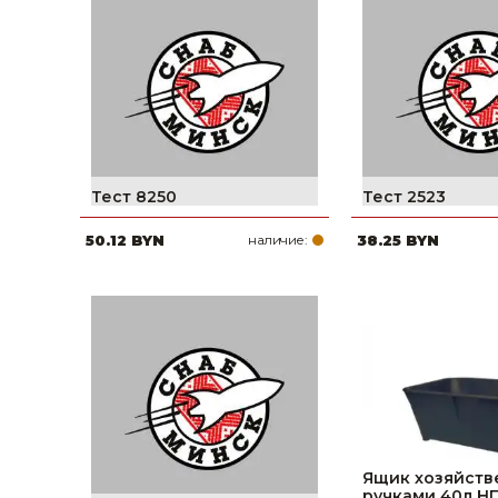
фруктов
Строительное оборудование
Автоклавы. Ди
Садовая техника, оснастка и принадлежности
Дистилляторы
Сварочное оборудование и материалы
Средства индивидуальной защиты и спецодежда
Хранение инструмента (ящики, сумки, пояса, тележки)
Тест 8250
Тест 2523
50.12 BYN
наличие:
38.25 BYN
Хозтовары
Нагреватели и осушители воздуха
Очистители (мойки) высокого давления
Масла и смазки
Крепеж и фурнитура
Ручной инструмент
Ящик хозяйств
ручками 40л 