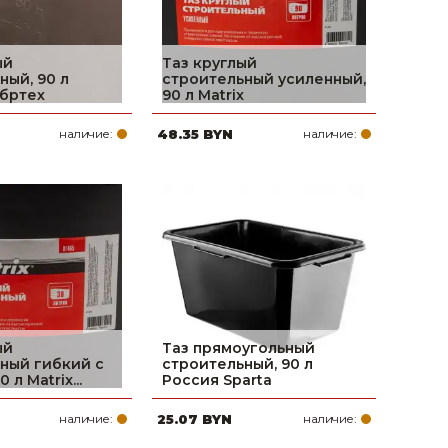
ый
Таз круглый
ный, 90 л
строительный усиленный,
бртех
90 л Matrix
наличие:
48.35 BYN
наличие:
ый
Таз прямоугольный
ный гибкий с
строительный, 90 л
 л Matrix...
Россия Sparta
наличие:
25.07 BYN
наличие: