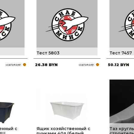
Ниппельные 
стилляторы
свиней
Чашечные к
Чашечные п
Тест 5803
Тест 7457
наличие:
26.38 BYN
наличие:
50.12 BYN
енный с
Ящик хозяйственный с
Таз кругл
НПЩ
ручками 40л (белый,
строитель