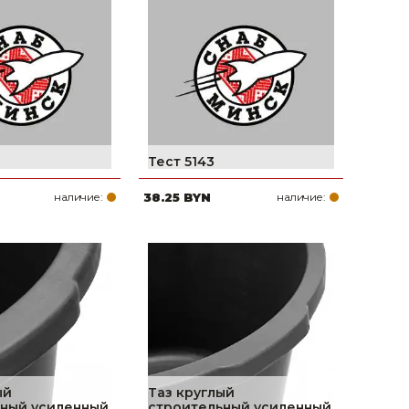
поилки для
ормушки
оилки
Тест 5143
наличие:
38.25 BYN
наличие:
ый
Таз круглый
ный усиленный,
строительный усиленный,