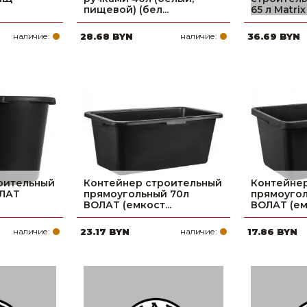
пищевой) (бел...
65 л Matrix
наличие:
28.68 BYN
наличие:
36.69 BYN
оительный
Контейнер строительный
Контейне
ОЛАТ
прямоугольный 70л
прямоугол
ВОЛАТ (емкост...
ВОЛАТ (емк
наличие:
23.17 BYN
наличие:
17.86 BYN