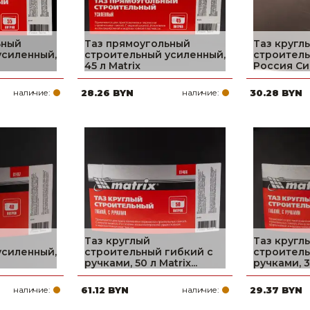
ьный
Таз прямоугольный
Таз кругл
усиленный,
строительный усиленный,
строитель
45 л Matrix
Россия Си
наличие:
28.26 BYN
наличие:
30.28 BYN
Таз круглый
Таз кругл
усиленный,
строительный гибкий с
строитель
ручками, 50 л Matrix...
ручками, 30
наличие:
61.12 BYN
наличие:
29.37 BYN