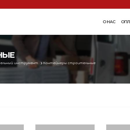
О НАС
ОПЛ
Доильные аппараты
Термошкаф
Запчасти для доильных
НЫЕ
Поилки и ко
аппаратов
Комплектующ
ельный инструмент
Контейнеры строительные
Машинки и ножницы для
поения
 маслобойки
стрижки овец
Бункерные к
 к
Запасные части и
вакуумные п
 маслобойкам
принадлежности к машинкам
Ниппельные 
для стрижки овец
овец
во
Прессы винтовые и
Ниппельные 
соковыжималки
тво
кроликов
вощей и
Ниппельные 