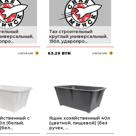
тельный
Таз строительный
ниверсальный,
круглый универсальный,
опро...
150л, ударопро...
наличие:
63.29 BYN
наличие:
йственный с
Ящик хозяйственный 40л
0л (белый,
(цветной, пищевой) (без
бел...
ручек, ...