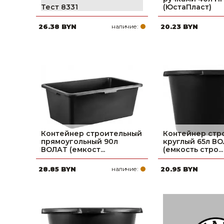
Тест 8331
(ЮстаПласт)
Строительные и отделочные материалы
26.38 BYN
наличие:
20.23 BYN
Садовый инструмент, вазоны, горшки и кашпо, теплицы, парники
Товары для дома
Сантехника
Автомобильные товары, инструменты
Резинотехнические, асбестовые изделия, каболка
Контейнер строительный
Контейнер стр
прямоугольный 90л
круглый 65л В
ВОЛАТ (емкост...
(емкость стро...
28.85 BYN
наличие:
20.95 BYN