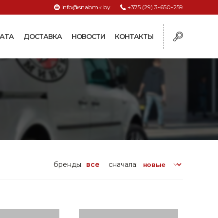
info@snabmk.by
+375 (29) 3-650-259
АТА
ДОСТАВКА
НОВОСТИ
КОНТАКТЫ
ы
рмушки
ие для систем
ормушки и
оилки
поилки для коз и
бренды:
все
сначала:
поилки для
поилки для птиц