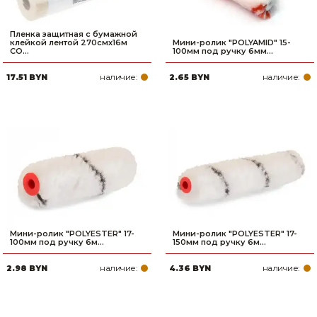
Пленка защитная с бумажной
клейкой лентой 270смх16м
Мини-ролик "POLYAMID" 15-
CO...
100мм под ручку 6мм...
наличие:
наличие:
17.51 BYN
2.65 BYN
Мини-ролик "POLYESTER" 17-
Мини-ролик "POLYESTER" 17-
100мм под ручку 6м...
150мм под ручку 6м...
наличие:
наличие:
2.98 BYN
4.36 BYN