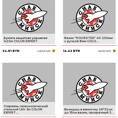
Сварочное оборудование и материалы
Средства индивидуальной защиты и спецодежда
Хранение инструмента (ящики, сумки, пояса, тележки)
Хозтовары
Бумага защитная укрывная
Валик "POLYESTER" 40-250мм
1х20м COLOR EXPERT
с ручкой 8мм COLO...
Нагреватели и осушители воздуха
наличие:
наличие:
24.81 BYN
14.42 BYN
Очистители (мойки) высокого давления
Масла и смазки
Крепеж и фурнитура
Ручной инструмент
Строительные и отделочные материалы
Стержень телескопический
стальной 1,65-3м COLOR
Вкладыш в ванночку 26*32см
EXPERT...
до 19см валик, прозрачный 3...
Садовый инструмент, вазоны, горшки и кашпо, теплицы, парники