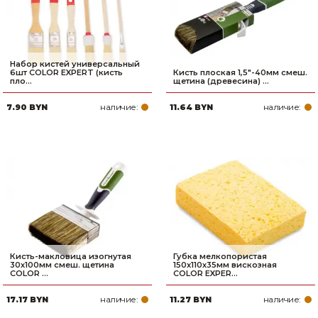
Набор кистей универсальный
6шт COLOR EXPERT (кисть
Кисть плоская 1,5"-40мм смеш.
пло...
щетина (древесина) ...
наличие:
наличие:
7.90 BYN
11.64 BYN
Кисть-макловица изогнутая
Губка мелкопористая
30х100мм смеш. щетина
150x110x35мм вискозная
COLOR ...
COLOR EXPER...
наличие:
наличие:
17.17 BYN
11.27 BYN