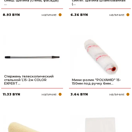
смеш. щетина (стены, фасады)
синтет. щетина штампованная
...
(...
наличие:
наличие:
8.93 BYN
6.36 BYN
Стержень телескопический
стальной 1,15-2м COLOR
Мини-ролик "POLYAMID" 15-
EXPERT...
150мм под ручку 6мм...
наличие:
наличие:
11.33 BYN
3.64 BYN