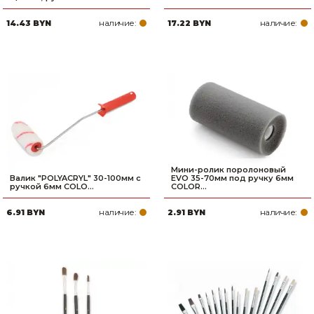
наличие:
наличие:
14.43 BYN
17.22 BYN
Мини-ролик поролоновый
Валик "POLYACRYL" 30-100мм с
EVO 35-70мм под ручку 6мм
ручкой 6мм COLO...
COLOR...
наличие:
наличие:
6.91 BYN
2.91 BYN