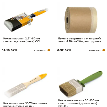
Кисть плоская 2,5"-60мм
Бумага защитная c малярной
синтет. щетина (лаки) COL...
лентой 18смх20м, выс.рулона...
наличие:
наличие:
14.18 BYN
6.52 BYN
Кисть-макловица 30х100мм
Кисть плоская 3"-70мм синтет.
смеш. щетина (древесина)
щетина, ручка из тв...
COLO...