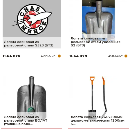
Сварочное оборудование и материалы
Средства индивидуальной защиты и спецодежда
Хранение инструмента (ящики, сумки, пояса, тележки)
Лопата совковая из
Хозтовары
Лопата совковая из
рельсовой стали усиленная
рельсовой стали S523 (БТЗ)
S2 (БТЗ)
Нагреватели и осушители воздуха
наличие:
наличие:
11.64 BYN
11.64 BYN
Очистители (мойки) высокого давления
Масла и смазки
Крепеж и фурнитура
Ручной инструмент
Строительные и отделочные материалы
Лопата совковая из
Лопата совковая 240x290мм
рельсовой стали ВОЛАТ
цельнометаллическая 1200мм
(толщина поло...
S...
Садовый инструмент, вазоны, горшки и кашпо, теплицы, парники