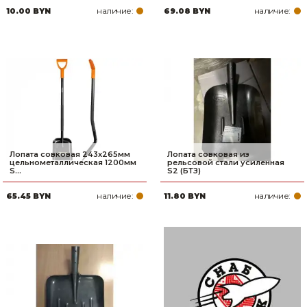
наличие:
наличие:
10.00 BYN
69.08 BYN
Товары для дома
Сантехника
Автомобильные товары, инструменты
Резинотехнические, асбестовые изделия, каболка
Лопата совковая 243x265мм
Лопата совковая из
цельнометаллическая 1200мм
рельсовой стали усиленная
S...
S2 (БТЗ)
наличие:
наличие:
65.45 BYN
11.80 BYN