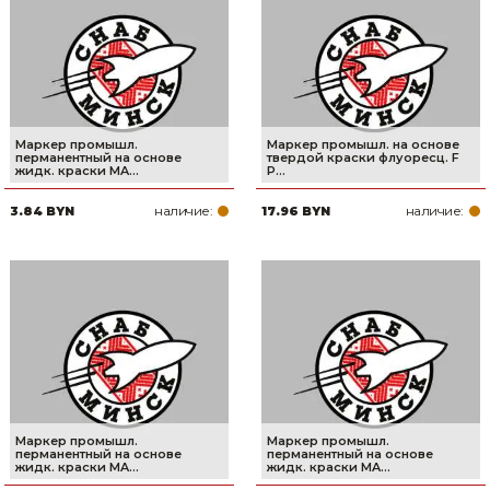
Сварочное оборудование и материалы
Средства индивидуальной защиты и спецодежда
Хранение инструмента (ящики, сумки, пояса, тележки)
Маркер промышл.
Маркер промышл. на основе
Хозтовары
перманентный на основе
твердой краски флуоресц. F
жидк. краски MA...
P...
Нагреватели и осушители воздуха
наличие:
наличие:
3.84 BYN
17.96 BYN
Очистители (мойки) высокого давления
Масла и смазки
Крепеж и фурнитура
Ручной инструмент
Строительные и отделочные материалы
Маркер промышл.
Маркер промышл.
перманентный на основе
перманентный на основе
жидк. краски MA...
жидк. краски MA...
Садовый инструмент, вазоны, горшки и кашпо, теплицы, парники