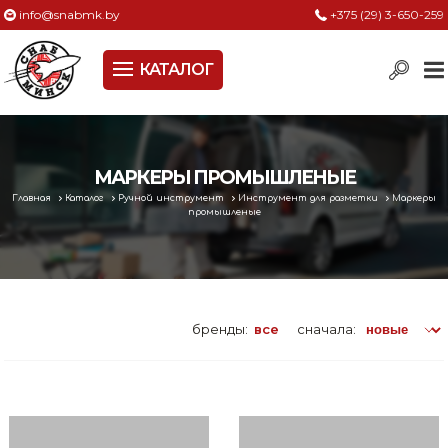
info@snabmk.by
+375 (29) 3-650-259
КАТАЛОГ
Сельское хозяйство, животноводство, птицеводство
Электроинструменты
Оснастка к электроинструменту
МАРКЕРЫ ПРОМЫШЛЕНЫЕ
Главная
Каталог
Ручной инструмент
Инструмент для разметки
Маркеры
Измерительный инструмент
промышленые
Металлическая мебель, сейфы, стеллажи
Пневматическое и гидравлическое оборудование
бренды:
все
сначала:
Электротехническая продукция
Строительное оборудование
Садовая техника, оснастка и принадлежности