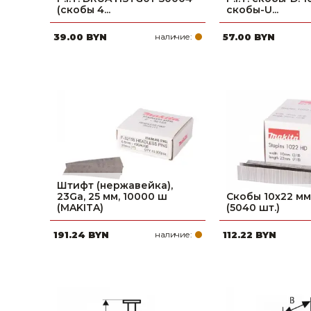
(скобы 4...
скобы-U...
Строительные и отделочные материалы
39.00 BYN
наличие:
57.00 BYN
Садовый инструмент, вазоны, горшки и кашпо, теплицы, парники
Товары для дома
Сантехника
Автомобильные товары, инструменты
Резинотехнические, асбестовые изделия, каболка
Штифт (нержавейка),
23Ga, 25 мм, 10000 ш
Скобы 10х22 мм
(MAKITA)
(5040 шт.)
191.24 BYN
наличие:
112.22 BYN