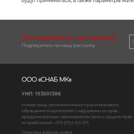
будут применяться, а также параметры мате
Оставайтесь на связи!
Подпишитесь на нашу рассылку
ООО «СНАБ МК»
УНП: 193501386
Номер лица, уполномоченного рассматривать
обращения покупателей о нарушении их прав,
предусмотренных законодательством о защите прав
потребителей: +375 (17) 2-021-571.
Политика файлов cookie