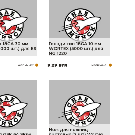
поилки для
ормушки
оилки
п 18GA 30 мм
Гвозди тип 18GA 10 мм
000 шт.) для ES
WORTEX (5000 шт.) для
NG 1220
наличие:
9.29 BYN
наличие:
Нож для ножниц
я GSK 64 SK64
листовых (2 шт) Wortex