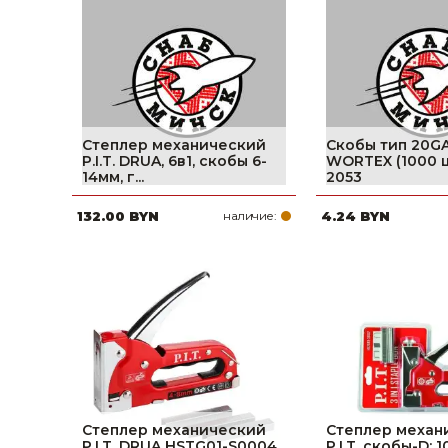
фруктов
Строительное оборудование
Автоклавы. Ди
Садовая техника, оснастка и принадлежности
Дистилляторы
Сварочное оборудование и материалы
Средства индивидуальной защиты и спецодежда
Степлер механический
Скобы тип 20GA
P.I.T. DRUA, 6в1, скобы 6-
WORTEX (1000 ш
Хранение инструмента (ящики, сумки, пояса, тележки)
14мм, г...
2053
132.00 BYN
наличие:
4.24 BYN
Хозтовары
Нагреватели и осушители воздуха
Очистители (мойки) высокого давления
Масла и смазки
Крепеж и фурнитура
Ручной инструмент
Степлер механический
Степлер механ
P.I.T. DRUA HSTG01-S0004
P.I.T. скобы-D: 1