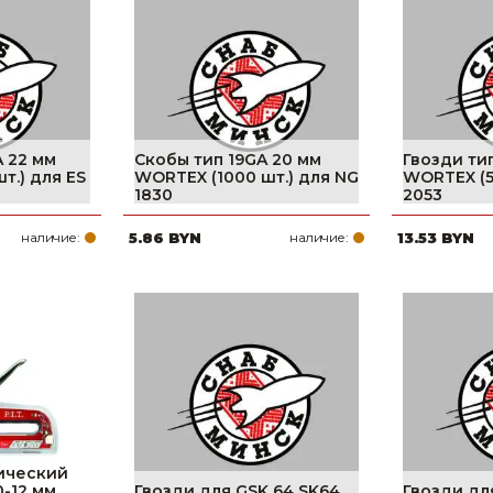
Ниппельные 
стилляторы
свиней
Чашечные к
Чашечные п
 22 мм
Скобы тип 19GA 20 мм
Гвозди ти
т.) для ES
WORTEX (1000 шт.) для NG
WORTEX (5
1830
2053
наличие:
5.86 BYN
наличие:
13.53 BYN
ический
0-12 мм,
Гвозди для GSK 64 SK64
Гвозди дл