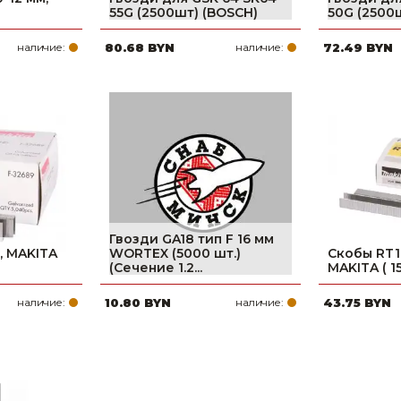
55G (2500шт) (BOSCH)
50G (2500
наличие:
80.68 BYN
наличие:
72.49 BYN
Гвозди GA18 тип F 16 мм
, MAKITA
WORTEX (5000 шт.)
Скобы RT1
(Сечение 1.2...
MAKITA ( 1
наличие:
10.80 BYN
наличие:
43.75 BYN