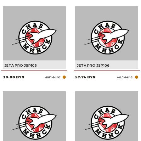
Сварочное оборудование и материалы
Средства индивидуальной защиты и спецодежда
Хранение инструмента (ящики, сумки, пояса, тележки)
Хозтовары
Нагреватели и осушители воздуха
JETA PRO JSP105
JETA PRO JSP106
Очистители (мойки) высокого давления
наличие:
наличие:
30.88 BYN
57.74 BYN
Масла и смазки
Крепеж и фурнитура
Ручной инструмент
Строительные и отделочные материалы
Садовый инструмент, вазоны, горшки и кашпо, теплицы, парники