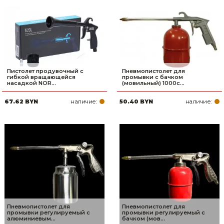
Пистолет продувочный с
Пневмопистолет для
гибкой вращающейся
промывки с бачком
насадкой NOR...
(мовильный) 1000c...
наличие:
наличие:
67.62 BYN
50.40 BYN
Пневмопистолет для
Пневмопистолет для
промывки регулируемый с
промывки регулируемый с
алюминиевым...
бачком (мов...