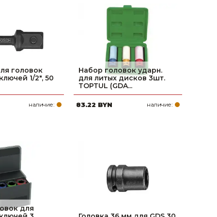
поилки для
ормушки
оилки
ля головок
Набор головок ударн.
лючей 1/2", 50
для литых дисков 3шт.
TOPTUL (GDA...
наличие:
83.22 BYN
наличие:
овок для
ключей 3
Головка 36 мм для GDS 30