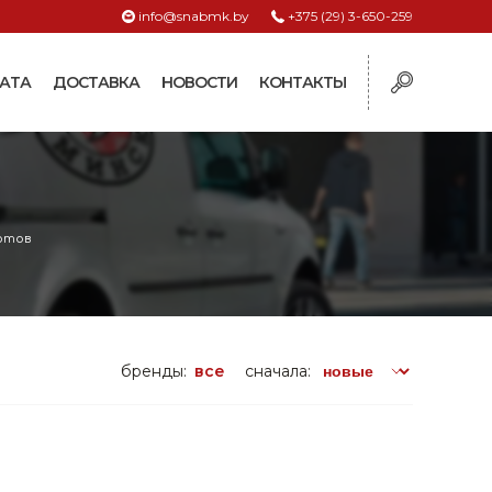
info@snabmk.by
+375 (29) 3-650-259
АТА
ДОСТАВКА
НОВОСТИ
КОНТАКТЫ
ы
рмушки
ие для систем
ртов
ормушки и
оилки
поилки для коз и
бренды:
все
сначала:
поилки для
поилки для птиц