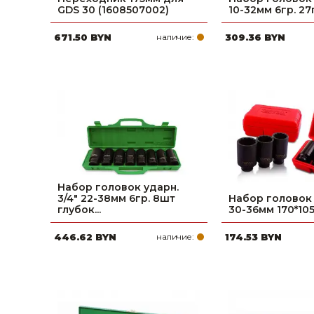
GDS 30 (1608507002)
10-32мм 6гр. 27п
Строительные и отделочные материалы
671.50 BYN
наличие:
309.36 BYN
Садовый инструмент, вазоны, горшки и кашпо, теплицы, парники
Товары для дома
Сантехника
Автомобильные товары, инструменты
Резинотехнические, асбестовые изделия, каболка
Набор головок ударн.
3/4" 22-38мм 6гр. 8шт
Набор головок у
глубок...
30-36мм 170*105
446.62 BYN
наличие:
174.53 BYN