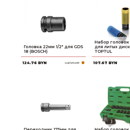
фруктов
Строительное оборудование
Автоклавы. Ди
Садовая техника, оснастка и принадлежности
Дистилляторы
Сварочное оборудование и материалы
Средства индивидуальной защиты и спецодежда
Набор головок 
Головка 22мм 1/2" для GDS
для литых диск
Хранение инструмента (ящики, сумки, пояса, тележки)
18 (BOSCH)
TOPTUL
124.76 BYN
наличие:
107.67 BYN
Хозтовары
Нагреватели и осушители воздуха
Очистители (мойки) высокого давления
Масла и смазки
Крепеж и фурнитура
Ручной инструмент
Переходник 175мм для
Набор головок у