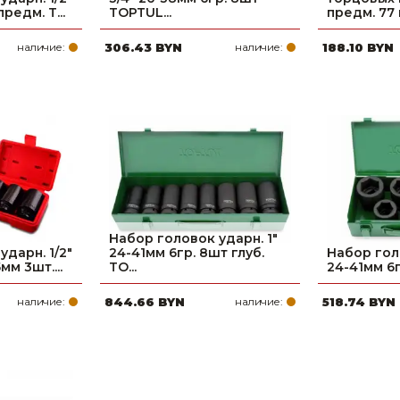
редм. T...
TOPTUL...
предм. 77 мм
наличие:
306.43 BYN
наличие:
188.10 BYN
Набор головок ударн. 1"
дарн. 1/2"
24-41мм 6гр. 8шт глуб.
Набор гол
мм 3шт....
TO...
24-41мм 6
наличие:
844.66 BYN
наличие:
518.74 BYN