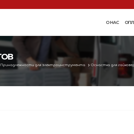
О НАС
ОПЛ
Доильные аппараты
Термошкаф
Запчасти для доильных
ТОВ
Поилки и ко
аппаратов
Комплектующ
Принадлежности для электроинструмента
Оснастка для гайкове
Машинки и ножницы для
поения
 маслобойки
стрижки овец
Бункерные к
 к
Запасные части и
вакуумные п
 маслобойкам
принадлежности к машинкам
Ниппельные 
для стрижки овец
овец
во
Прессы винтовые и
Ниппельные 
соковыжималки
тво
кроликов
вощей и
Ниппельные 