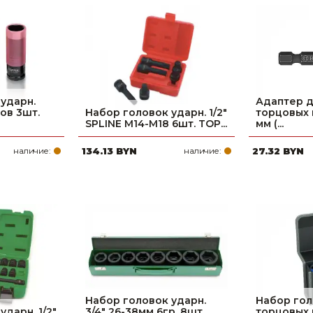
Ниппельные 
стилляторы
свиней
Чашечные к
Чашечные п
ударн.
Адаптер д
ов 3шт.
Набор головок ударн. 1/2"
торцовых к
SPLINE M14-M18 6шт. TOP...
мм (...
наличие:
134.13 BYN
наличие:
27.32 BYN
Набор головок ударн.
Набор гол
дарн. 1/2"
3/4" 26-38мм 6гр. 8шт
торцовых 