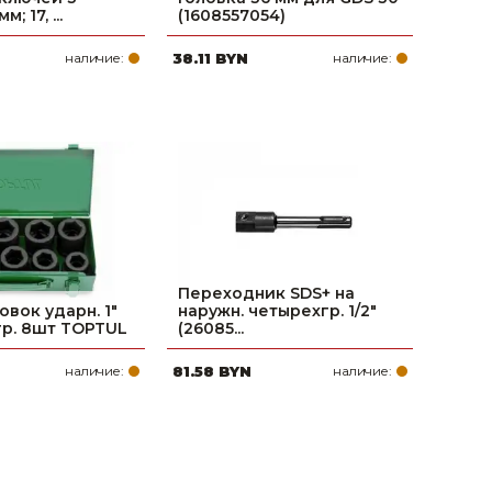
; 17, ...
(1608557054)
наличие:
38.11 BYN
наличие:
Переходник SDS+ на
овок ударн. 1"
наружн. четырехгр. 1/2"
гр. 8шт TOPTUL
(26085...
наличие:
81.58 BYN
наличие: