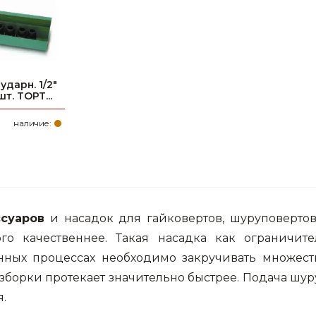
дарн. 1/2"
т. TOPT...
наличие:
суаров
и насадок для гайковертов, шуруповерто
го качественнее. Такая насадка как ограничи
енных процессах необходимо закручивать множест
азборки протекает значительно быстрее. Подача ш
.