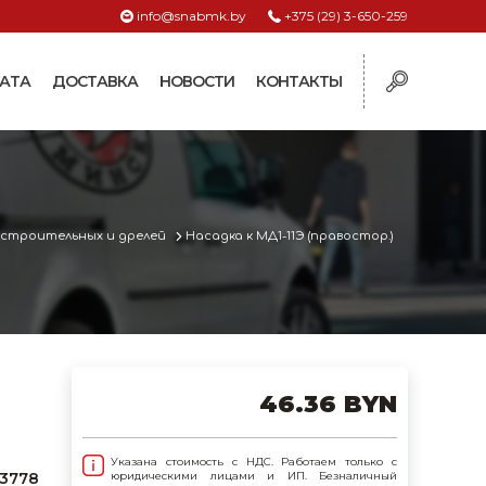
info@snabmk.by
+375 (29) 3-650-259
АТА
ДОСТАВКА
НОВОСТИ
КОНТАКТЫ
ы
рмушки
ие для систем
 строительных и дрелей
Насадка к МД1-11Э (правостор.)
ормушки и
оилки
поилки для коз и
46.36 BYN
поилки для
Указана стоимость с НДС. Работаем только с
поилки для птиц
43778
юридическими лицами и ИП. Безналичный