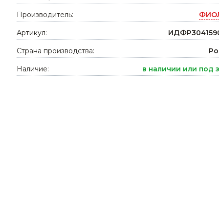
Ниппельные 
Производитель:
ФИО
стилляторы
свиней
Артикул:
ИДФР304159
Чашечные к
Чашечные п
Страна производства:
Ро
Наличие:
в наличии или под 