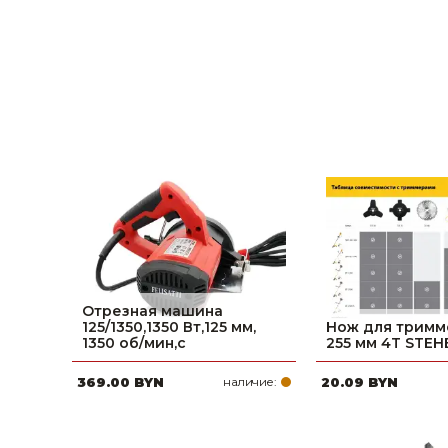
Строительные и отделочные материалы
Садовый инструмент, вазоны, горшки и кашпо, теплицы, парники
Товары для дома
Сантехника
Автомобильные товары, инструменты
Резинотехнические, асбестовые изделия, каболка
Отрезная машина
125/1350,1350 Вт,125 мм,
Нож для тримм
1350 об/мин,с
255 мм 4T STEH
369.00 BYN
наличие:
20.09 BYN