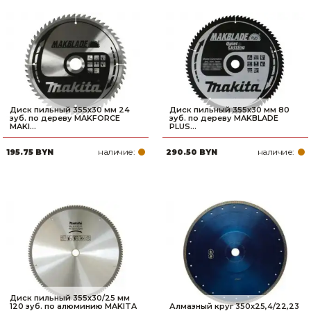
Сварочное оборудование и материалы
Средства индивидуальной защиты и спецодежда
Хранение инструмента (ящики, сумки, пояса, тележки)
Хозтовары
Диск пильный 355х30 мм 24
Диск пильный 355х30 мм 80
зуб. по дереву MAKFORCE
зуб. по дереву MAKBLADE
MAKI...
PLUS...
Нагреватели и осушители воздуха
наличие:
наличие:
195.75 BYN
290.50 BYN
Очистители (мойки) высокого давления
Масла и смазки
Крепеж и фурнитура
Ручной инструмент
Строительные и отделочные материалы
Диск пильный 355х30/25 мм
Садовый инструмент, вазоны, горшки и кашпо, теплицы, парники
120 зуб. по алюминию MAKITA
Алмазный круг 350х25,4/22,23