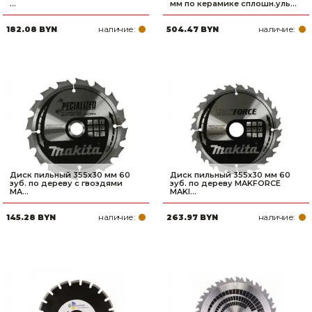
...
мм по керамике сплошн.уль...
Товары для дома
наличие:
наличие:
182.08 BYN
504.47 BYN
Сантехника
Автомобильные товары, инструменты
Резинотехнические, асбестовые изделия, каболка
Диск пильный 355х30 мм 60
Диск пильный 355х30 мм 60
зуб. по дереву с гвоздями
зуб. по дереву MAKFORCE
MA...
MAKI...
наличие:
наличие:
145.28 BYN
263.97 BYN