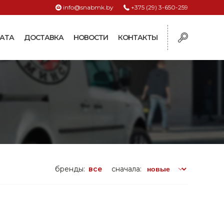
info@snabmk.by
+375 (29) 3-650-259
АТА
ДОСТАВКА
НОВОСТИ
КОНТАКТЫ
ы
рмушки
ие для систем
ормушки и
оилки
поилки для коз и
бренды:
все
сначала:
поилки для
поилки для птиц