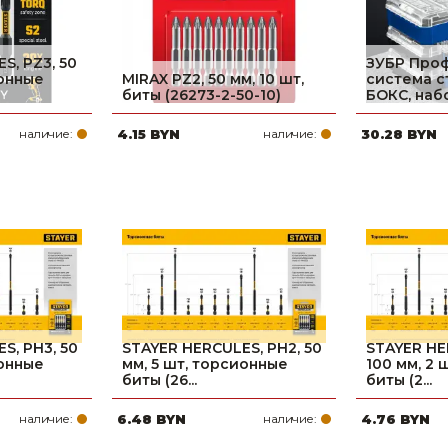
S, PZ3, 50
ЗУБР Проф
ионные
MIRAX PZ2, 50 мм, 10 шт,
система с
биты (26273-2-50-10)
БОКС, набо
наличие:
4.15 BYN
наличие:
30.28 BYN
S, PH3, 50
STAYER HERCULES, PH2, 50
STAYER HE
ионные
мм, 5 шт, торсионные
100 мм, 2
биты (26...
биты (2...
наличие:
6.48 BYN
наличие:
4.76 BYN