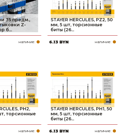
и 35 предм.,
STAYER HERCULES, PZ2, 50
тыковки Z-
мм, 5 шт, торсионные
р б...
биты (26...
наличие:
6.13 BYN
наличие:
RCULES, PH2,
STAYER HERCULES, PH1, 50
 шт, торсионные
мм, 5 шт, торсионные
биты (26...
наличие:
6.13 BYN
наличие: