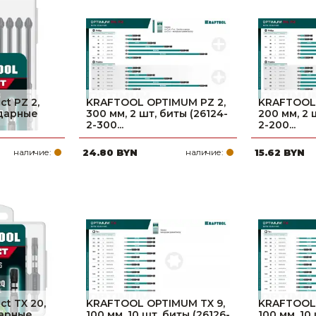
Ниппельные 
стилляторы
свиней
Чашечные к
Чашечные п
t PZ 2,
KRAFTOOL OPTIMUM PZ 2,
KRAFTOOL 
ударные
300 мм, 2 шт, биты (26124-
200 мм, 2 
2-300...
2-200...
наличие:
24.80 BYN
наличие:
15.62 BYN
t TX 20,
KRAFTOOL OPTIMUM TX 9,
KRAFTOOL 
дарные
100 мм, 10 шт, биты (26126-
100 мм, 10