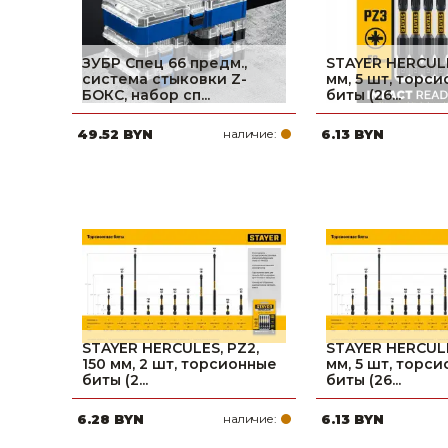
ЗУБР Спец 66 предм.,
STAYER HERCULE
система стыковки Z-
мм, 5 шт, торс
БОКС, набор сп...
биты (26...
49.52 BYN
наличие:
6.13 BYN
STAYER HERCULES, PZ2,
STAYER HERCULE
150 мм, 2 шт, торсионные
мм, 5 шт, торс
биты (2...
биты (26...
6.28 BYN
наличие:
6.13 BYN