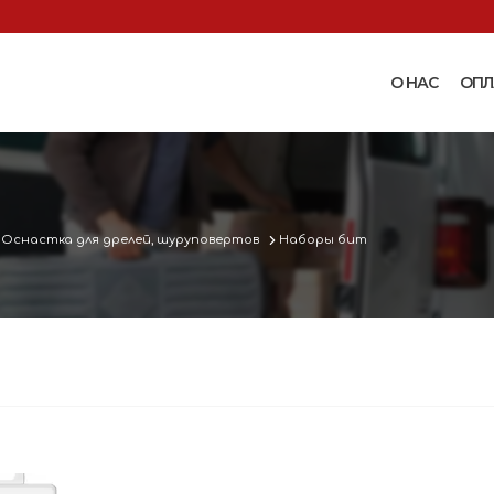
О НАС
ОПЛ
Доильные аппараты
Термошкаф
Запчасти для доильных
Поилки и ко
аппаратов
Комплектующ
Оснастка для дрелей, шуруповертов
Наборы бит
Машинки и ножницы для
поения
 маслобойки
стрижки овец
Бункерные к
 к
Запасные части и
вакуумные п
 маслобойкам
принадлежности к машинкам
Ниппельные 
для стрижки овец
овец
во
Прессы винтовые и
Ниппельные 
соковыжималки
тво
кроликов
вощей и
Ниппельные 