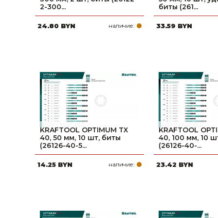
2-300...
биты (261...
Строительные и отделочные материалы
24.80 BYN
наличие:
33.59 BYN
Садовый инструмент, вазоны, горшки и кашпо, теплицы, парники
Товары для дома
Сантехника
Автомобильные товары, инструменты
Резинотехнические, асбестовые изделия, каболка
KRAFTOOL OPTIMUM TX
KRAFTOOL OPT
40, 50 мм, 10 шт, биты
40, 100 мм, 10 ш
(26126-40-5...
(26126-40-...
14.25 BYN
наличие:
23.42 BYN