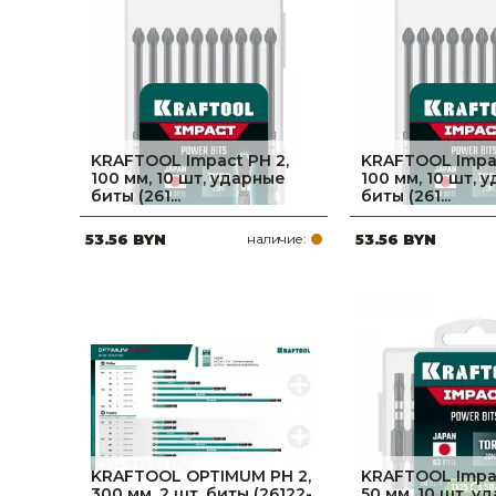
фруктов
Строительное оборудование
Автоклавы. Ди
Садовая техника, оснастка и принадлежности
Дистилляторы
Сварочное оборудование и материалы
Средства индивидуальной защиты и спецодежда
KRAFTOOL Impact PH 2,
KRAFTOOL Impac
100 мм, 10 шт, ударные
100 мм, 10 шт, 
Хранение инструмента (ящики, сумки, пояса, тележки)
биты (261...
биты (261...
53.56 BYN
наличие:
53.56 BYN
Хозтовары
Нагреватели и осушители воздуха
Очистители (мойки) высокого давления
Масла и смазки
Крепеж и фурнитура
Ручной инструмент
KRAFTOOL OPTIMUM PH 2,
KRAFTOOL Impac
300 мм, 2 шт, биты (26122-
50 мм, 10 шт, у