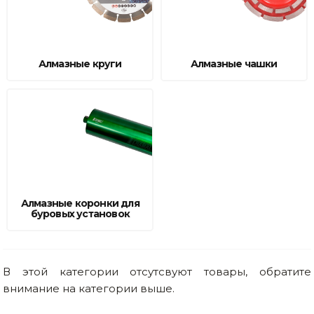
Сварочное оборудование и материалы
Средства индивидуальной защиты и спецодежда
Алмазные круги
Алмазные чашки
Хранение инструмента (ящики, сумки, пояса, тележки)
Хозтовары
Нагреватели и осушители воздуха
Очистители (мойки) высокого давления
Масла и смазки
Алмазные коронки для
буровых установок
Крепеж и фурнитура
Ручной инструмент
В этой категории отсутсвуют товары, обратите
Строительные и отделочные материалы
внимание на категории выше.
Садовый инструмент, вазоны, горшки и кашпо, теплицы, парники