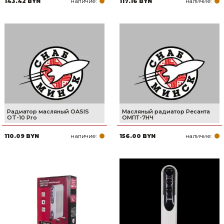
наличие:
наличие:
143.42 BYN
117.16 BYN
Товары для дома
Сантехника
Автомобильные товары, инструменты
Резинотехнические, асбестовые изделия, каболка
Радиатор масляный OASIS
Масляный радиатор Ресанта
OT-10 Pro
ОМПТ-7НЧ
наличие:
наличие:
110.09 BYN
156.00 BYN