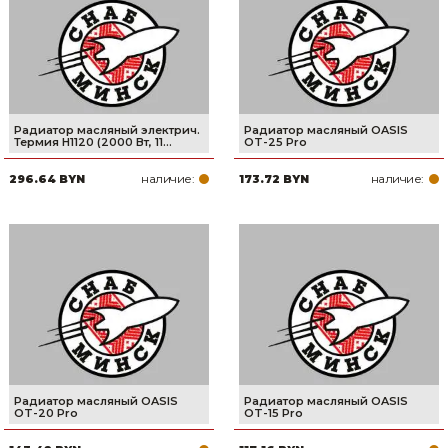
Сварочное оборудование и материалы
Средства индивидуальной защиты и спецодежда
Хранение инструмента (ящики, сумки, пояса, тележки)
Радиатор масляный электрич.
Радиатор масляный OASIS
Хозтовары
Термия H1120 (2000 Вт, 11...
OT-25 Pro
наличие:
наличие:
296.64 BYN
173.72 BYN
Нагреватели и осушители воздуха
Очистители (мойки) высокого давления
Масла и смазки
Крепеж и фурнитура
Ручной инструмент
Строительные и отделочные материалы
Радиатор масляный OASIS
Радиатор масляный OASIS
OT-20 Pro
OT-15 Pro
Садовый инструмент, вазоны, горшки и кашпо, теплицы, парники