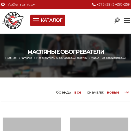
info@snabmk.by
+375 (29) 3-650-259
КАТАЛОГ
Сельское хозяйство, животноводство, птицеводство
Электроинструменты
Оснастка к электроинструменту
МАСЛЯНЫЕ ОБОГРЕВАТЕЛИ
Главная
Каталог
Нагреватели и осушители воздуха
Масляные обогреватели
Измерительный инструмент
Металлическая мебель, сейфы, стеллажи
Пневматическое и гидравлическое оборудование
бренды:
все
сначала:
Электротехническая продукция
Строительное оборудование
Садовая техника, оснастка и принадлежности