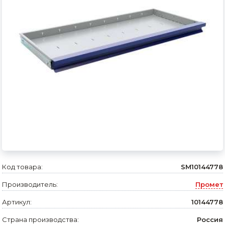
Сварочное оборудование и материалы
Средства индивидуальной защиты и спецодежда
Хранение инструмента (ящики, сумки, пояса, тележки)
Хозтовары
Нагреватели и осушители воздуха
Очистители (мойки) высокого давления
Масла и смазки
Крепеж и фурнитура
Код товара:
SM10144778
Ручной инструмент
Производитель:
Промет
Строительные и отделочные материалы
Артикул:
10144778
Садовый инструмент, вазоны, горшки и кашпо, теплицы, парники
Страна производства:
Россия