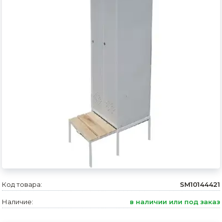
Сварочное оборудование и материалы
Средства индивидуальной защиты и спецодежда
Хранение инструмента (ящики, сумки, пояса, тележки)
Хозтовары
Нагреватели и осушители воздуха
Очистители (мойки) высокого давления
Масла и смазки
Крепеж и фурнитура
Ручной инструмент
Код товара:
SM10144421
Строительные и отделочные материалы
Наличие:
в наличии или под заказ
Садовый инструмент, вазоны, горшки и кашпо, теплицы, парники