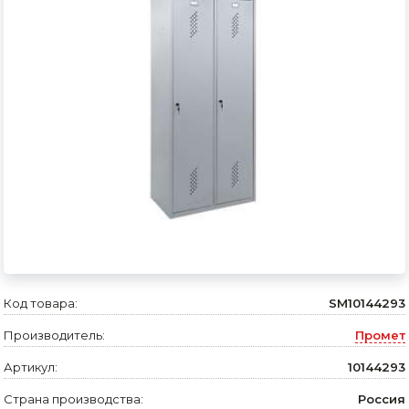
Сварочное оборудование и материалы
Средства индивидуальной защиты и спецодежда
Хранение инструмента (ящики, сумки, пояса, тележки)
Хозтовары
Нагреватели и осушители воздуха
Очистители (мойки) высокого давления
Масла и смазки
Крепеж и фурнитура
Код товара:
SM10144293
Ручной инструмент
Производитель:
Промет
Строительные и отделочные материалы
Артикул:
10144293
Садовый инструмент, вазоны, горшки и кашпо, теплицы, парники
Страна производства:
Россия