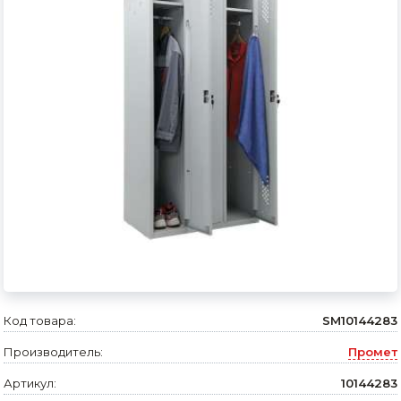
Сварочное оборудование и материалы
Средства индивидуальной защиты и спецодежда
Хранение инструмента (ящики, сумки, пояса, тележки)
Хозтовары
Нагреватели и осушители воздуха
Очистители (мойки) высокого давления
Масла и смазки
Крепеж и фурнитура
Ручной инструмент
Код товара:
SM10144283
Производитель:
Промет
Строительные и отделочные материалы
Артикул:
10144283
Садовый инструмент, вазоны, горшки и кашпо, теплицы, парники