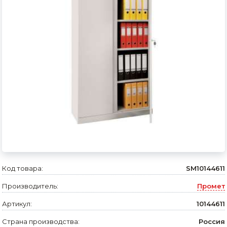
Сварочное оборудование и материалы
Средства индивидуальной защиты и спецодежда
Хранение инструмента (ящики, сумки, пояса, тележки)
Хозтовары
Нагреватели и осушители воздуха
Очистители (мойки) высокого давления
Масла и смазки
Крепеж и фурнитура
Код товара:
SM10144611
Ручной инструмент
Производитель:
Промет
Строительные и отделочные материалы
Артикул:
10144611
Садовый инструмент, вазоны, горшки и кашпо, теплицы, парники
Страна производства:
Россия