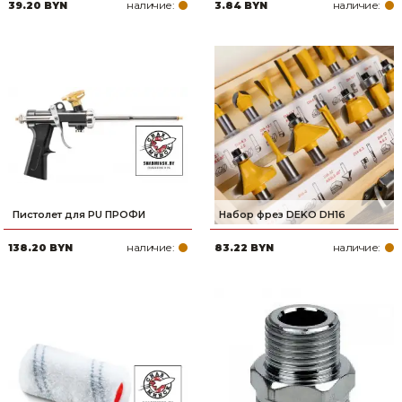
наличие:
наличие:
39.20 BYN
3.84 BYN
Пистолет для PU ПРОФИ
Набор фрез DEKO DH16
наличие:
наличие:
138.20 BYN
83.22 BYN