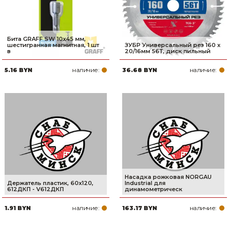
Бита GRAFF SW 10x45 мм,
шестигранная магнитная, 1 шт
ЗУБР Универсальный рез 160 x
в
20/16мм 56Т, диск пильный
наличие:
наличие:
5.16 BYN
36.68 BYN
Насадка рожковая NORGAU
Держатель пластик, 60х120,
Industrial для
612ДКП - V612ДКП
динамометрическ
наличие:
наличие:
1.91 BYN
163.17 BYN