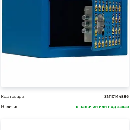
Сварочное оборудование и материалы
Средства индивидуальной защиты и спецодежда
Хранение инструмента (ящики, сумки, пояса, тележки)
Хозтовары
Нагреватели и осушители воздуха
Очистители (мойки) высокого давления
Масла и смазки
Крепеж и фурнитура
Код товара:
SM10144886
Ручной инструмент
Наличие:
в наличии или под заказ
Строительные и отделочные материалы
Садовый инструмент, вазоны, горшки и кашпо, теплицы, парники