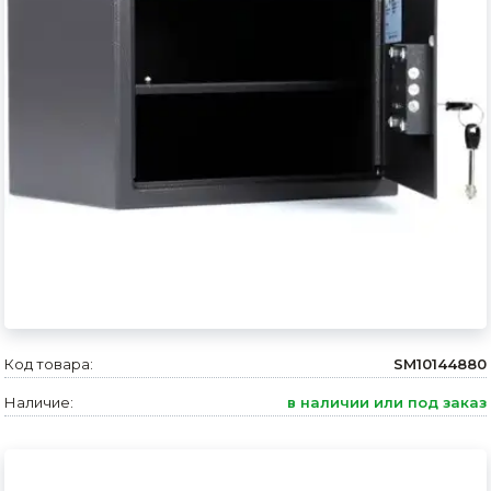
Сварочное оборудование и материалы
Средства индивидуальной защиты и спецодежда
Хранение инструмента (ящики, сумки, пояса, тележки)
Хозтовары
Нагреватели и осушители воздуха
Очистители (мойки) высокого давления
Масла и смазки
Крепеж и фурнитура
Код товара:
SM10144880
Ручной инструмент
Наличие:
в наличии или под заказ
Строительные и отделочные материалы
Садовый инструмент, вазоны, горшки и кашпо, теплицы, парники