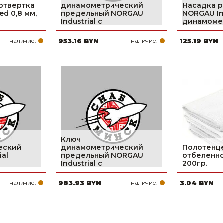
отвертка
динамометрический
Насадка 
ed 0,8 мм,
предельный NORGAU
NORGAU Ind
Industrial с
динамоме
наличие:
953.16 BYN
наличие:
125.19 BYN
Ключ
еский
динамометрический
Полотенц
ial
предельный NORGAU
отбеленно
Industrial с
200гр.
наличие:
983.93 BYN
наличие:
3.04 BYN