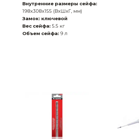
Внутренние размеры сейфа:
Строительные и отделочные материалы
198х308х155 (ВхШхГ, мм)
Замок: ключевой
Садовый инструмент, вазоны, горшки и кашпо, теплицы, парники
Вес сейфа:
5.5 кг
Товары для дома
Объем сейфа:
9 л
Сантехника
Автомобильные товары, инструменты
Резинотехнические, асбестовые изделия, каболка