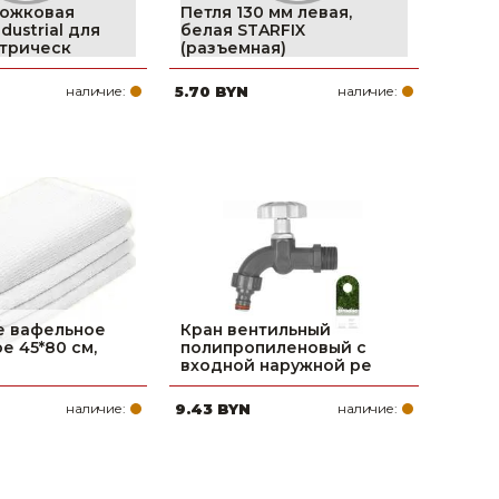
рожковая
Петля 130 мм левая,
ustrial для
белая STARFIX
трическ
(разъемная)
наличие:
5.70 BYN
наличие:
е вафельное
Кран вентильный
е 45*80 см,
полипропиленовый с
входной наружной ре
наличие:
9.43 BYN
наличие: