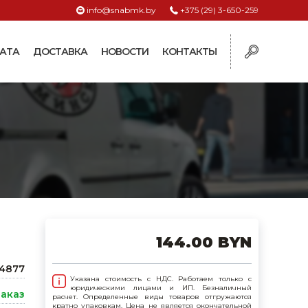
info@snabmk.by
+375 (29) 3-650-259
АТА
ДОСТАВКА
НОВОСТИ
КОНТАКТЫ
ы
рмушки
ие для систем
ормушки и
оилки
поилки для коз и
144.00 BYN
поилки для
4877
Указана стоимость с НДС. Работаем только с
юридическими лицами и ИП. Безналичный
заказ
расчет. Определенные виды товаров отгружаются
поилки для птиц
кратно упаковкам. Цена не является окончательной