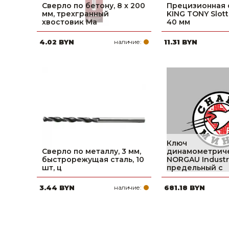
Сверло по бетону, 8 х 200
Прецизионная 
мм, трехгранный
KING TONY Slott
хвостовик Ma
40 мм
4.02 BYN
наличие:
11.31 BYN
Ключ
Сверло по металлу, 3 мм,
динамометрич
быстрорежущая сталь, 10
NORGAU Industr
шт, ц
предельный с
3.44 BYN
наличие:
681.18 BYN