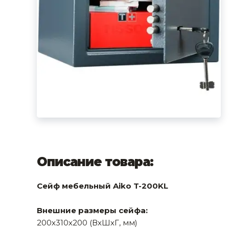
фруктов
Строительное оборудование
Автоклавы. Ди
Садовая техника, оснастка и принадлежности
Дистилляторы
Сварочное оборудование и материалы
Средства индивидуальной защиты и спецодежда
Хранение инструмента (ящики, сумки, пояса, тележки)
Хозтовары
Нагреватели и осушители воздуха
Очистители (мойки) высокого давления
Описание товара:
Масла и смазки
Сейф мебельный Aiko T-200KL
Крепеж и фурнитура
Внешние размеры сейфа:
Ручной инструмент
200х310х200 (ВхШхГ, мм)